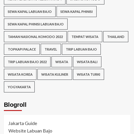
SEWA KAPAL LABUAN BAJO
SEWA KAPAL PHINISI
SEWA KAPAL PHINISI LABUAN BAJO
TAMAN NASIONAL KOMODO 2022
TEMPAT WISATA
THAILAND
TOPKAPI PALACE
TRAVEL
TRIP LABUAN BAJO
TRIP LABUAN BAJO 2022
WISATA
WISATA BALI
WISATA KOREA
WISATA KULINER
WISATA TURKI
YOGYAKARTA
Blogroll
Jakarta Guide
Website Labuan Bajo