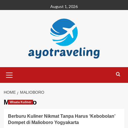
Skip
August 1, 2026
to
content
Primary
Menu
HOME
MALIOBORO
Malioboro
Wisata Kuliner
Berburu Kuliner Nikmat Tanpa Harus ‘Kebobolan’
Dompet di Malioboro Yogyakarta