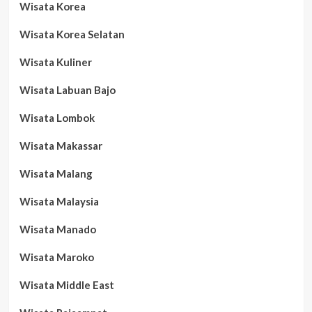
Wisata Korea
Wisata Korea Selatan
Wisata Kuliner
Wisata Labuan Bajo
Wisata Lombok
Wisata Makassar
Wisata Malang
Wisata Malaysia
Wisata Manado
Wisata Maroko
Wisata Middle East