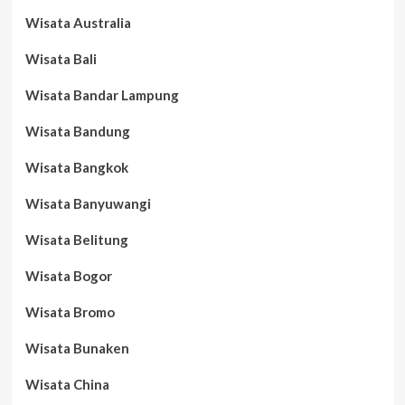
Wisata Australia
Wisata Bali
Wisata Bandar Lampung
Wisata Bandung
Wisata Bangkok
Wisata Banyuwangi
Wisata Belitung
Wisata Bogor
Wisata Bromo
Wisata Bunaken
Wisata China