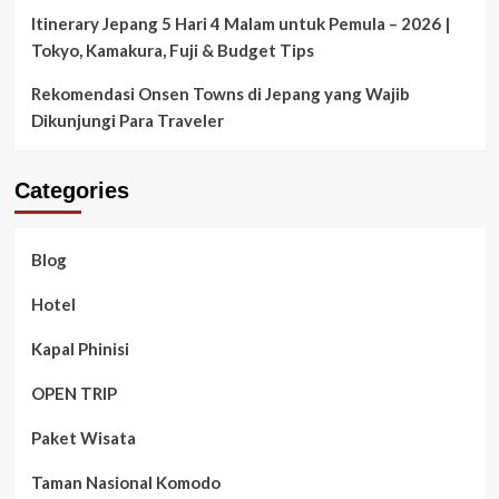
Itinerary Jepang 5 Hari 4 Malam untuk Pemula – 2026 |
Tokyo, Kamakura, Fuji & Budget Tips
Rekomendasi Onsen Towns di Jepang yang Wajib
Dikunjungi Para Traveler
Categories
Blog
Hotel
Kapal Phinisi
OPEN TRIP
Paket Wisata
Taman Nasional Komodo