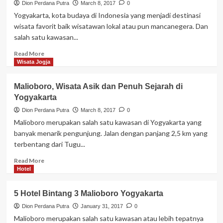
Dion Perdana Putra
March 8, 2017
0
Yogyakarta, kota budaya di Indonesia yang menjadi destinasi
wisata favorit baik wisatawan lokal atau pun mancanegera. Dan
salah satu kawasan...
Read
Read More
more
Wisata Jogja
about
Berburu
Malioboro, Wisata Asik dan Penuh Sejarah di
Kuliner
Yogyakarta
Nikmat
Tanpa
Dion Perdana Putra
March 8, 2017
0
Harus
Malioboro merupakan salah satu kawasan di Yogyakarta yang
‘Kebobolan’
banyak menarik pengunjung. Jalan dengan panjang 2,5 km yang
Dompet
terbentang dari Tugu...
di
Malioboro
Read
Read More
Yogyakarta
more
Hotel
about
Malioboro,
5 Hotel Bintang 3 Malioboro Yogyakarta
Wisata
Asik
Dion Perdana Putra
January 31, 2017
0
dan
Malioboro merupakan salah satu kawasan atau lebih tepatnya