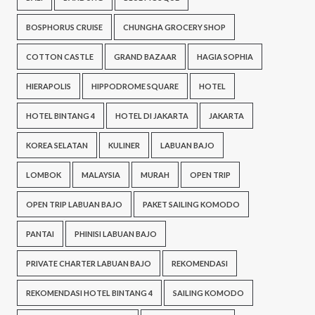
BOSPHORUS CRUISE
CHUNGHA GROCERY SHOP
COTTON CASTLE
GRAND BAZAAR
HAGIA SOPHIA
HIERAPOLIS
HIPPODROME SQUARE
HOTEL
HOTEL BINTANG 4
HOTEL DI JAKARTA
JAKARTA
KOREA SELATAN
KULINER
LABUAN BAJO
LOMBOK
MALAYSIA
MURAH
OPEN TRIP
OPEN TRIP LABUAN BAJO
PAKET SAILING KOMODO
PANTAI
PHINISI LABUAN BAJO
PRIVATE CHARTER LABUAN BAJO
REKOMENDASI
REKOMENDASI HOTEL BINTANG 4
SAILING KOMODO