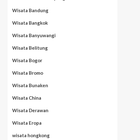
Wisata Bandung
Wisata Bangkok
Wisata Banyuwangi
Wisata Belitung
Wisata Bogor
Wisata Bromo
Wisata Bunaken
Wisata China
Wisata Derawan
Wisata Eropa
wisata hongkong