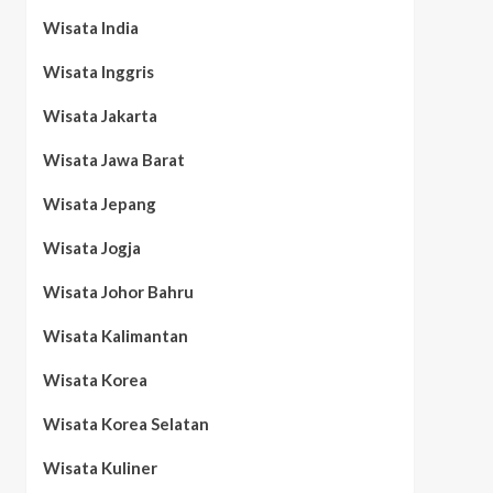
Wisata India
Wisata Inggris
Wisata Jakarta
Wisata Jawa Barat
Wisata Jepang
Wisata Jogja
Wisata Johor Bahru
Wisata Kalimantan
Wisata Korea
Wisata Korea Selatan
Wisata Kuliner