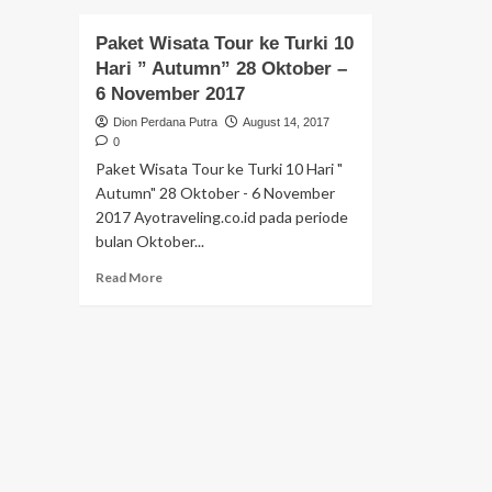
Paket Wisata Tour ke Turki 10
Hari ” Autumn” 28 Oktober –
6 November 2017
Dion Perdana Putra
August 14, 2017
0
Paket Wisata Tour ke Turki 10 Hari "
Autumn" 28 Oktober - 6 November
2017 Ayotraveling.co.id pada periode
bulan Oktober...
Read
Read More
more
about
Paket
Wisata
Tour
ke
Turki
10
Hari
”