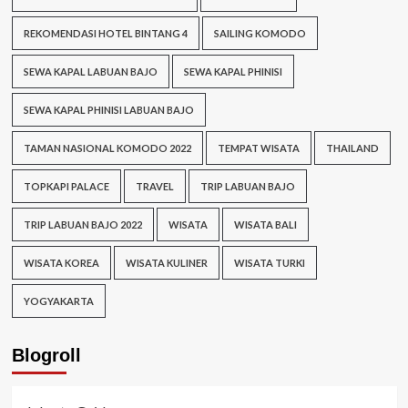
REKOMENDASI HOTEL BINTANG 4
SAILING KOMODO
SEWA KAPAL LABUAN BAJO
SEWA KAPAL PHINISI
SEWA KAPAL PHINISI LABUAN BAJO
TAMAN NASIONAL KOMODO 2022
TEMPAT WISATA
THAILAND
TOPKAPI PALACE
TRAVEL
TRIP LABUAN BAJO
TRIP LABUAN BAJO 2022
WISATA
WISATA BALI
WISATA KOREA
WISATA KULINER
WISATA TURKI
YOGYAKARTA
Blogroll