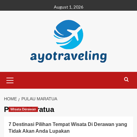
Skip
August 1, 2026
to
content
Primary
Menu
HOME
PULAU MARATUA
Pulau Maratua
Wisata Derawan
7 Destinasi Pilihan Tempat Wisata Di Derawan yang
Tidak Akan Anda Lupakan