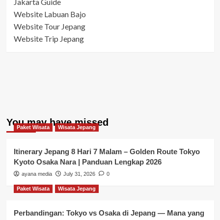
Jakarta Guide
Website Labuan Bajo
Website Tour Jepang
Website Trip Jepang
You may have missed
Paket Wisata
Wisata Jepang
Itinerary Jepang 8 Hari 7 Malam – Golden Route Tokyo
Kyoto Osaka Nara | Panduan Lengkap 2026
ayana media
July 31, 2026
0
Paket Wisata
Wisata Jepang
Perbandingan: Tokyo vs Osaka di Jepang — Mana yang