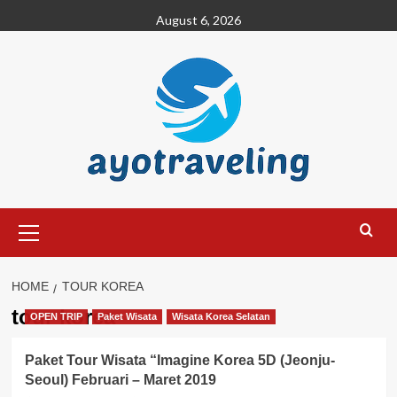
Skip
August 6, 2026
to
content
Primary
Menu
HOME
TOUR KOREA
tour korea
OPEN TRIP
Paket Wisata
Wisata Korea Selatan
Paket Tour Wisata “Imagine Korea 5D (Jeonju-
Seoul) Februari – Maret 2019