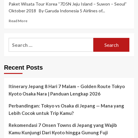
Hari
Paket Wisata Tour Korea “7D5N Jeju Island – Suwon – Seoul”
“CHRISTMAS
Oktober 2018 By Garuda Indonesia 5 Airlines of...
HOLIDAY
KOREA
Read
Read More
”
more
Desember
about
2018
Paket
Search
Wisata
for:
Tour
Korea
“7D5N
Recent Posts
Jeju
Island
–
Suwon
Itinerary Jepang 8 Hari 7 Malam – Golden Route Tokyo
–
Kyoto Osaka Nara | Panduan Lengkap 2026
Seoul”
Oktober
Perbandingan: Tokyo vs Osaka di Jepang — Mana yang
2018
Lebih Cocok untuk Trip Kamu?
Rekomendasi 7 Onsen Towns di Jepang yang Wajib
Kamu Kunjungi Dari Kyoto hingga Gunung Fuji