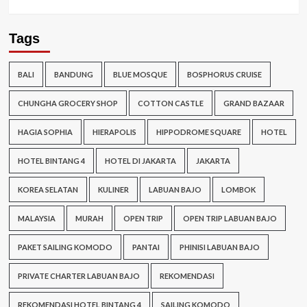
Tags
BALI
BANDUNG
BLUE MOSQUE
BOSPHORUS CRUISE
CHUNGHA GROCERY SHOP
COTTON CASTLE
GRAND BAZAAR
HAGIA SOPHIA
HIERAPOLIS
HIPPODROME SQUARE
HOTEL
HOTEL BINTANG 4
HOTEL DI JAKARTA
JAKARTA
KOREA SELATAN
KULINER
LABUAN BAJO
LOMBOK
MALAYSIA
MURAH
OPEN TRIP
OPEN TRIP LABUAN BAJO
PAKET SAILING KOMODO
PANTAI
PHINISI LABUAN BAJO
PRIVATE CHARTER LABUAN BAJO
REKOMENDASI
REKOMENDASI HOTEL BINTANG 4
SAILING KOMODO