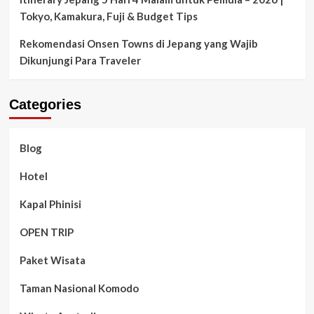
Tokyo, Kamakura, Fuji & Budget Tips
Rekomendasi Onsen Towns di Jepang yang Wajib
Dikunjungi Para Traveler
Categories
Blog
Hotel
Kapal Phinisi
OPEN TRIP
Paket Wisata
Taman Nasional Komodo