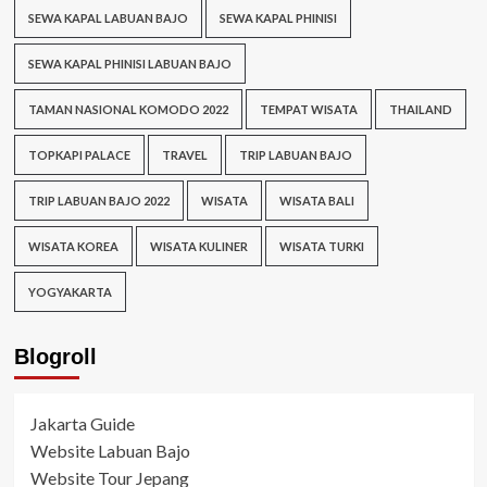
SEWA KAPAL LABUAN BAJO
SEWA KAPAL PHINISI
SEWA KAPAL PHINISI LABUAN BAJO
TAMAN NASIONAL KOMODO 2022
TEMPAT WISATA
THAILAND
TOPKAPI PALACE
TRAVEL
TRIP LABUAN BAJO
TRIP LABUAN BAJO 2022
WISATA
WISATA BALI
WISATA KOREA
WISATA KULINER
WISATA TURKI
YOGYAKARTA
Blogroll
Jakarta Guide
Website Labuan Bajo
Website Tour Jepang