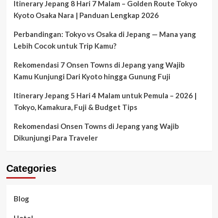
Itinerary Jepang 8 Hari 7 Malam – Golden Route Tokyo
Kyoto Osaka Nara | Panduan Lengkap 2026
Perbandingan: Tokyo vs Osaka di Jepang — Mana yang
Lebih Cocok untuk Trip Kamu?
Rekomendasi 7 Onsen Towns di Jepang yang Wajib
Kamu Kunjungi Dari Kyoto hingga Gunung Fuji
Itinerary Jepang 5 Hari 4 Malam untuk Pemula – 2026 |
Tokyo, Kamakura, Fuji & Budget Tips
Rekomendasi Onsen Towns di Jepang yang Wajib
Dikunjungi Para Traveler
Categories
Blog