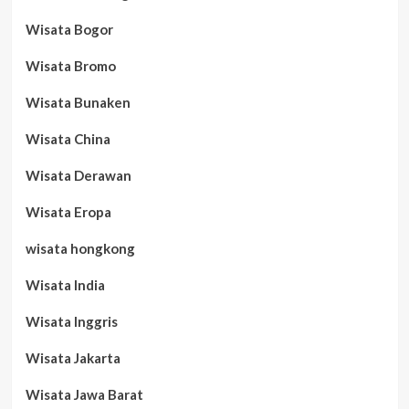
Wisata Bogor
Wisata Bromo
Wisata Bunaken
Wisata China
Wisata Derawan
Wisata Eropa
wisata hongkong
Wisata India
Wisata Inggris
Wisata Jakarta
Wisata Jawa Barat