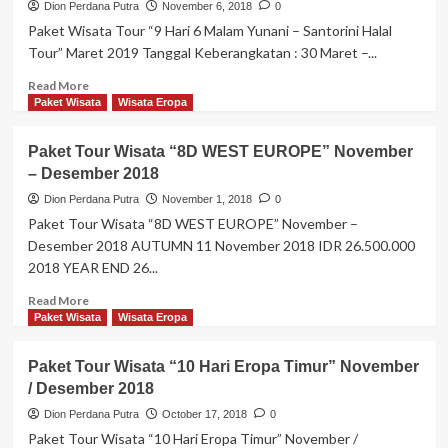
Dion Perdana Putra
November 6, 2018
0
Paket Wisata Tour “9 Hari 6 Malam Yunani – Santorini Halal
Tour” Maret 2019 Tanggal Keberangkatan : 30 Maret –...
Read
Read More
more
Paket Wisata
Wisata Eropa
about
Paket
Paket Tour Wisata “8D WEST EUROPE” November
Wisata
– Desember 2018
Tour
“9
Dion Perdana Putra
November 1, 2018
0
Hari
Paket Tour Wisata “8D WEST EUROPE” November –
6
Desember 2018 AUTUMN 11 November 2018 IDR 26.500.000
Malam
2018 YEAR END 26...
Yunani
–
Read
Read More
Santorini
more
Paket Wisata
Wisata Eropa
Halal
about
Tour”
Paket
Paket Tour Wisata “10 Hari Eropa Timur” November
Maret
Tour
2019
/ Desember 2018
Wisata
“8D
Dion Perdana Putra
October 17, 2018
0
WEST
Paket Tour Wisata “10 Hari Eropa Timur” November /