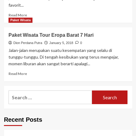
Eropa
favorit...
6
Negara”
Read
Read More
Oktober
more
Paket Wisata
/
about
November
Paket
Paket Wisata Tour Eropa Barat 7 Hari
/
Wisata
Desember
“13
Dion Perdana Putra
January 5, 2018
0
2018
Hari
Jalan-jalan merupakan suatu kesempatan yang selalu di
Tour
tunggu-tunggu. Di tengah kesibukan yang terus mengejar,
Muslim
momen liburan akan sangat berarti apalagi...
Eropa
6
Read
Read More
Negara”
more
November
about
/
Paket
Search
Desember
Wisata
2018
for:
Tour
Eropa
Barat
Recent Posts
7
Hari