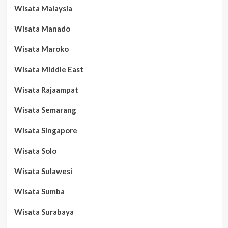
Wisata Malaysia
Wisata Manado
Wisata Maroko
Wisata Middle East
Wisata Rajaampat
Wisata Semarang
Wisata Singapore
Wisata Solo
Wisata Sulawesi
Wisata Sumba
Wisata Surabaya