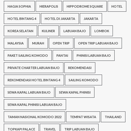
HAGIA SOPHIA
HIERAPOLIS
HIPPODROME SQUARE
HOTEL
HOTEL BINTANG 4
HOTEL DI JAKARTA
JAKARTA
KOREA SELATAN
KULINER
LABUAN BAJO
LOMBOK
MALAYSIA
MURAH
OPEN TRIP
OPEN TRIP LABUAN BAJO
PAKET SAILING KOMODO
PANTAI
PHINISI LABUAN BAJO
PRIVATE CHARTER LABUAN BAJO
REKOMENDASI
REKOMENDASI HOTEL BINTANG 4
SAILING KOMODO
SEWA KAPAL LABUAN BAJO
SEWA KAPAL PHINISI
SEWA KAPAL PHINISI LABUAN BAJO
TAMAN NASIONAL KOMODO 2022
TEMPAT WISATA
THAILAND
TOPKAPI PALACE
TRAVEL
TRIP LABUAN BAJO