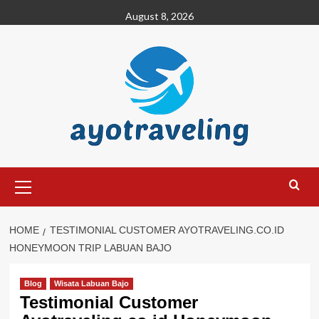
Skip
August 8, 2026
to
content
Primary
Menu
HOME
TESTIMONIAL CUSTOMER AYOTRAVELING.CO.ID
HONEYMOON TRIP LABUAN BAJO
Blog
Wisata Labuan Bajo
Testimonial Customer