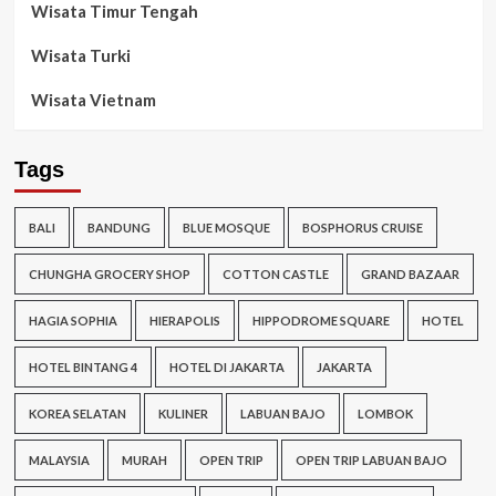
Wisata Timur Tengah
Wisata Turki
Wisata Vietnam
Tags
BALI
BANDUNG
BLUE MOSQUE
BOSPHORUS CRUISE
CHUNGHA GROCERY SHOP
COTTON CASTLE
GRAND BAZAAR
HAGIA SOPHIA
HIERAPOLIS
HIPPODROME SQUARE
HOTEL
HOTEL BINTANG 4
HOTEL DI JAKARTA
JAKARTA
KOREA SELATAN
KULINER
LABUAN BAJO
LOMBOK
MALAYSIA
MURAH
OPEN TRIP
OPEN TRIP LABUAN BAJO