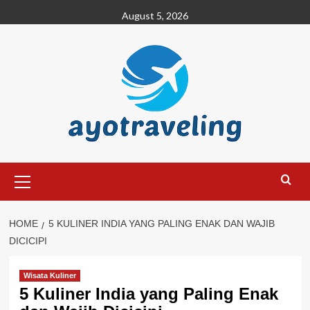
Skip
August 5, 2026
to
content
Primary
Menu
HOME
5 KULINER INDIA YANG PALING ENAK DAN WAJIB
DICICIPI
Wisata Kuliner
5 Kuliner India yang Paling Enak