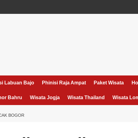
si Labuan Bajo
Phinisi Raja Ampat
Paket Wisata
Ho
hor Bahru
Wisata Jogja
Wisata Thailand
Wisata Lo
NCAK BOGOR