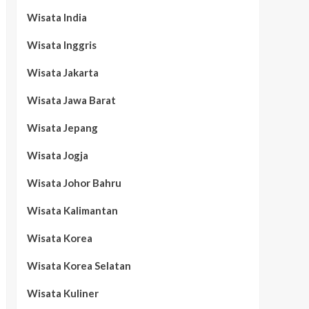
Wisata India
Wisata Inggris
Wisata Jakarta
Wisata Jawa Barat
Wisata Jepang
Wisata Jogja
Wisata Johor Bahru
Wisata Kalimantan
Wisata Korea
Wisata Korea Selatan
Wisata Kuliner