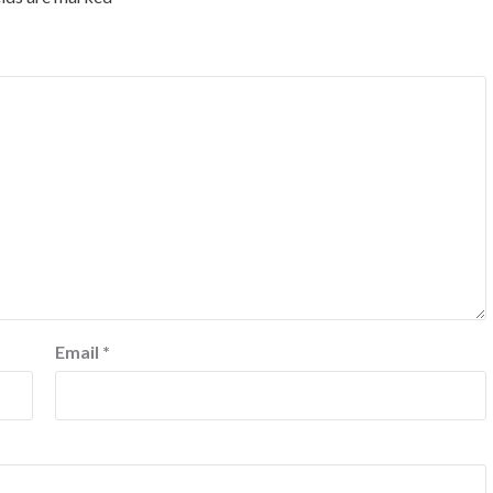
Email
*