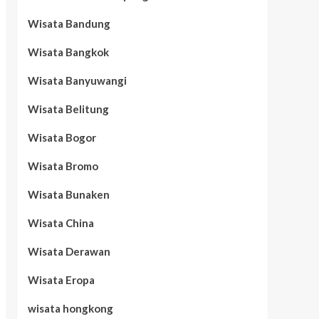
Wisata Bandung
Wisata Bangkok
Wisata Banyuwangi
Wisata Belitung
Wisata Bogor
Wisata Bromo
Wisata Bunaken
Wisata China
Wisata Derawan
Wisata Eropa
wisata hongkong