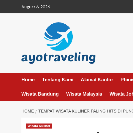
Skip
August 6, 2026
to
content
Home
Tentang Kami
Alamat Kantor
Phini
Wisata Bandung
Wisata Malaysia
Wisata Jo
HOME
TEMPAT WISATA KULINER PALING HITS DI PU
Wisata Kuliner