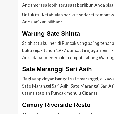
Andamerasa lebih seru saat berlibur. Anda bi
Untuk itu, ketahuilah berikut sederet tempat wi
Andajadikan pilihan :
Warung Sate Shinta
Salah satu kuliner di Puncak yang paling tena
buka sejak tahun 1977 dan saat ini juga memili
Andadapat menemukan empat cabang Warung 
Sate Maranggi Sari Asih
Bagi yang doyan banget sate maranggi, di kaw
Sate Maranggi Sari Asih. Sate Maranggi Sari Asih
utama setelah Puncak menuju Cipanas.
Cimory Riverside Resto