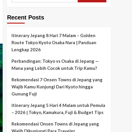
Recent Posts
Itinerary Jepang 8 Hari 7 Malam – Golden
Route Tokyo Kyoto Osaka Nara | Panduan
Lengkap 2026
Perbandingan: Tokyo vs Osaka di Jepang —
Mana yang Lebih Cocok untuk Trip Kamu?
Rekomendasi 7 Onsen Towns di Jepang yang
Wajib Kamu Kunjungi Dari Kyoto hingga
Gunung Fuji
Itinerary Jepang 5 Hari 4 Malam untuk Pemula
– 2026 | Tokyo, Kamakura, Fuji & Budget Tips
Rekomendasi Onsen Towns di Jepang yang
Wajib Dikunjungi Para Traveler