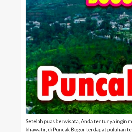
Setelah puas berwisata, Anda tentunya ingin m
khawatir, di Puncak Bogor terdapat puluhan 