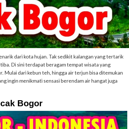
arik dari kota hujan. Tak sedikit kalangan yang tertarik
tiba. Di sini terdapat beragam tempat wisata yang
ulai dari kebun teh, hingga air terjun bisa ditemukan
ng ingin menikmati sensasi berendam air hangat juga
uncak Bogor