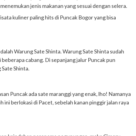
sa menemukan jenis makanan yang sesuai dengan selera.
sata kuliner paling hits di Puncak Bogor yang bisa
r adalah Warung Sate Shinta. Warung Sate Shinta sudah
ki beberapa cabang. Di sepanjang jalur Puncak pun
Sate Shinta.
asan Puncak ada sate maranggi yang enak, lho! Namanya
 ini berlokasi di Pacet, sebelah kanan pinggir jalan raya