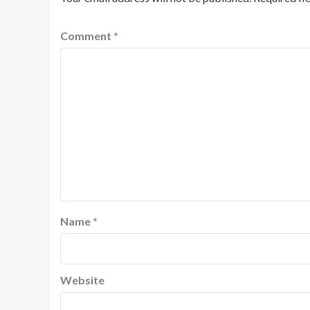
Comment
*
Name
*
Website