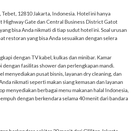
, Tebet, 12810 Jakarta, Indonesia. Hotel ini hanya
et Highway Gate dan Central Business District Gatot
ang bisa Anda nikmati di tiap sudut hotel ini. Soal urusan
pat restoran yang bisa Anda sesuaikan dengan selera
engkapi dengan TV kabel, kulkas dan minibar. Kamar
 dengan fasilitas shower dan perlengkapan mandi.
menyediakan pusat bisnis, layanan dry cleaning, dan
isa Anda nikmati seperti makan siang kemasan dan layanan
 shop menyediakan berbagai menu makanan halal Indonesia,
itempuh dengan berkendara selama 40 menit dari bandara
n berkendara sekitar 30 menit dari Cililitan Jakarta