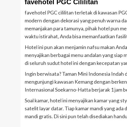
favehotel PGC Cililitan
favehotel PGC cililitan terletak di kawasan PG
modern dengan dekorasi yang penuh warna dan 
memanjakan para tamunya, pihak hotel pun meny
waktu istirahat, Anda bisa memanfaatkan fasilit
Hotel ini pun akan menjamin nafsu makan Anda
menyajikan berbagai menu andalan yang siap me
di seluruh sudut hotel ini dengan kecepatan y
Ingin berwisata? Taman Mini Indonesia Indah d
mengunjungi kawasan Kemang dengan berkenda
Internasional Soekarno-Hatta berjarak 1 jam b
Soal kamar, hotel ini menyajikan kamar yang st
satelit layar datar. Tiap kamar mandi yang ada
mandi gratis. Di sini pun telah disediakan hand