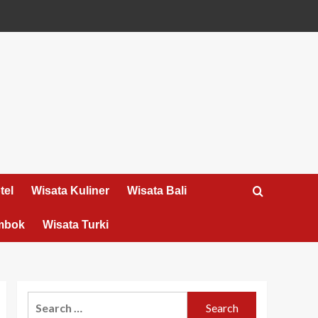
tel
Wisata Kuliner
Wisata Bali
mbok
Wisata Turki
Search
for: