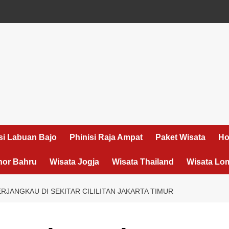
si Labuan Bajo
Phinisi Raja Ampat
Paket Wisata
Ho
hor Bahru
Wisata Jogja
Wisata Thailand
Wisata Lo
JANGKAU DI SEKITAR CILILITAN JAKARTA TIMUR