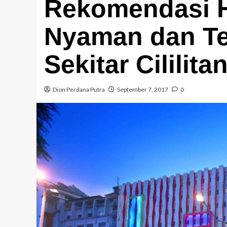
Rekomendasi H
Nyaman dan Te
Sekitar Cililit
Dion Perdana Putra
September 7, 2017
0