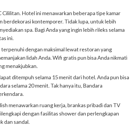
C Cililitan. Hotel ini menawarkan beberapa tipe kamar
berdekorasi kontemporer. Tidak lupa, untuk lebih
ediakan spa. Bagi Anda yang ingin lebih rileks selama
as ini.
 terpenuhi dengan maksimal lewat restoran yang
manjakan lidah Anda. Wifi gratis pun bisa Anda nikmati
ang menakjubkan.
apat ditempuh selama 15 menit dari hotel. Anda pun bisa
ra selama 20 menit. Tak hanya itu, Bandara
erkendara.
ylish menawarkan ruang kerja, brankas pribadi dan TV
 dilengkapi dengan fasilitas shower dan perlengkapan
uk dan sandal.