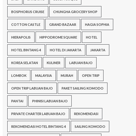
BOSPHORUS CRUISE
CHUNGHA GROCERY SHOP
COTTON CASTLE
GRAND BAZAAR
HAGIA SOPHIA
HIERAPOLIS
HIPPODROME SQUARE
HOTEL
HOTEL BINTANG 4
HOTEL DI JAKARTA
JAKARTA
KOREA SELATAN
KULINER
LABUAN BAJO
LOMBOK
MALAYSIA
MURAH
OPEN TRIP
OPEN TRIP LABUAN BAJO
PAKET SAILING KOMODO
PANTAI
PHINISI LABUAN BAJO
PRIVATE CHARTER LABUAN BAJO
REKOMENDASI
REKOMENDASI HOTEL BINTANG 4
SAILING KOMODO