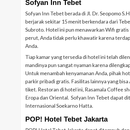
Sofyan Inn Tebet
Sofyan Inn Tebet berada di Jl. Dr. Seopomo S.H
berjarak sekitar 15 menit berkendara dari Teb
Subroto. Hotel ini pun menawarkan Wifi gratis y
perut, Anda tidak perlu khawatir karena terda
Anda.
Tiap kamar yang tersedia di hotel ini telah dil
mandinya pun sangat nyaman karena dilengkapi
Untuk menambah kenyamanan Anda, pihak hotel 
parkir pribadi gratis. Fasilitas lainnya yang b
tiket. Restoran di hotel ini, Rasamala Coffee
Eropa dan Oriental. Sofyan Inn Tebet dapat d
Internasional Soekarno Hatta.
POP! Hotel Tebet Jakarta
POP! Hotel Tebet Jakarta dapat ditempuh denga