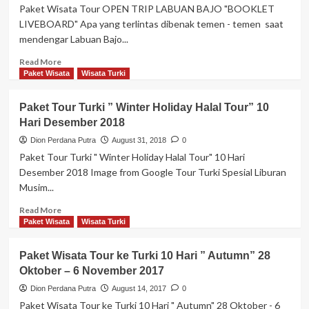
Tour
Paket Wisata Tour OPEN TRIP LABUAN BAJO "BOOKLET
ke
LIVEBOARD" Apa yang terlintas dibenak temen - temen saat
Turki
mendengar Labuan Bajo...
Desember
2020
Read
Read More
Hanya
more
Paket Wisata
Wisata Turki
18
about
Jutaan
Paket
Paket Tour Turki ” Winter Holiday Halal Tour” 10
Wisata
Hari Desember 2018
Tour
OPEN
Dion Perdana Putra
August 31, 2018
0
TRIP
Paket Tour Turki " Winter Holiday Halal Tour" 10 Hari
LABUAN
Desember 2018 Image from Google Tour Turki Spesial Liburan
BAJO
Musim...
“BOOKLET
LIVEBOARD”
Read
Read More
more
Paket Wisata
Wisata Turki
about
Paket
Paket Wisata Tour ke Turki 10 Hari ” Autumn” 28
Tour
Oktober – 6 November 2017
Turki
”
Dion Perdana Putra
August 14, 2017
0
Winter
Paket Wisata Tour ke Turki 10 Hari " Autumn" 28 Oktober - 6