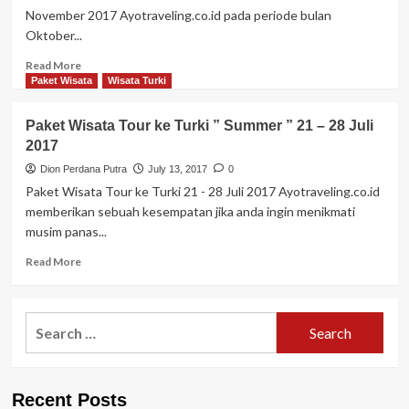
Holiday
November 2017 Ayotraveling.co.id pada periode bulan
Halal
Oktober...
Tour”
10
Read
Read More
Hari
more
Paket Wisata
Wisata Turki
Desember
about
2018
Paket
Paket Wisata Tour ke Turki ” Summer ” 21 – 28 Juli
Wisata
2017
Tour
ke
Dion Perdana Putra
July 13, 2017
0
Turki
Paket Wisata Tour ke Turki 21 - 28 Juli 2017 Ayotraveling.co.id
10
memberikan sebuah kesempatan jika anda ingin menikmati
Hari
musim panas...
”
Autumn”
Read
Read More
28
more
Oktober
about
–
Paket
Search
6
Wisata
November
for:
Tour
2017
ke
Turki
Recent Posts
”