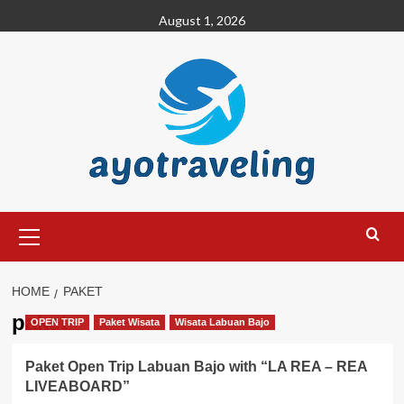
Skip
August 1, 2026
to
content
Primary
Menu
HOME
PAKET
paket
OPEN TRIP
Paket Wisata
Wisata Labuan Bajo
Paket Open Trip Labuan Bajo with “LA REA – REA
LIVEABOARD”