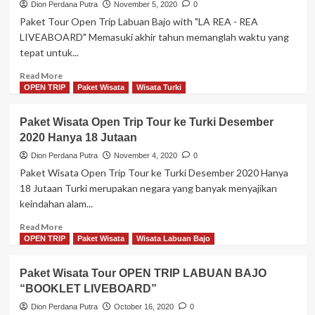
Dion Perdana Putra
November 5, 2020
0
Paket Tour Open Trip Labuan Bajo with "LA REA - REA
LIVEABOARD" Memasuki akhir tahun memanglah waktu yang
tepat untuk...
Read
Read More
more
OPEN TRIP
Paket Wisata
Wisata Turki
about
Paket
Paket Wisata Open Trip Tour ke Turki Desember
Open
2020 Hanya 18 Jutaan
Trip
Labuan
Dion Perdana Putra
November 4, 2020
0
Bajo
Paket Wisata Open Trip Tour ke Turki Desember 2020 Hanya
with
18 Jutaan Turki merupakan negara yang banyak menyajikan
“LA
keindahan alam...
REA
–
Read
Read More
REA
more
OPEN TRIP
Paket Wisata
Wisata Labuan Bajo
LIVEABOARD”
about
Paket
Paket Wisata Tour OPEN TRIP LABUAN BAJO
Wisata
“BOOKLET LIVEBOARD”
Open
Trip
Dion Perdana Putra
October 16, 2020
0