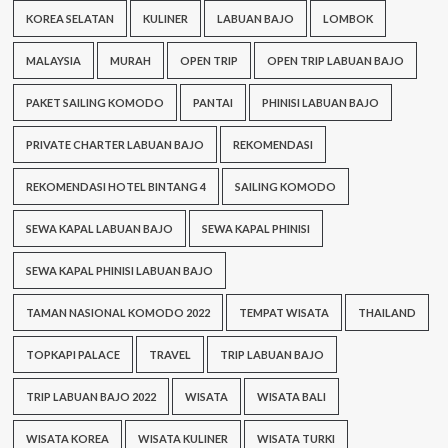
KOREA SELATAN
KULINER
LABUAN BAJO
LOMBOK
MALAYSIA
MURAH
OPEN TRIP
OPEN TRIP LABUAN BAJO
PAKET SAILING KOMODO
PANTAI
PHINISI LABUAN BAJO
PRIVATE CHARTER LABUAN BAJO
REKOMENDASI
REKOMENDASI HOTEL BINTANG 4
SAILING KOMODO
SEWA KAPAL LABUAN BAJO
SEWA KAPAL PHINISI
SEWA KAPAL PHINISI LABUAN BAJO
TAMAN NASIONAL KOMODO 2022
TEMPAT WISATA
THAILAND
TOPKAPI PALACE
TRAVEL
TRIP LABUAN BAJO
TRIP LABUAN BAJO 2022
WISATA
WISATA BALI
WISATA KOREA
WISATA KULINER
WISATA TURKI