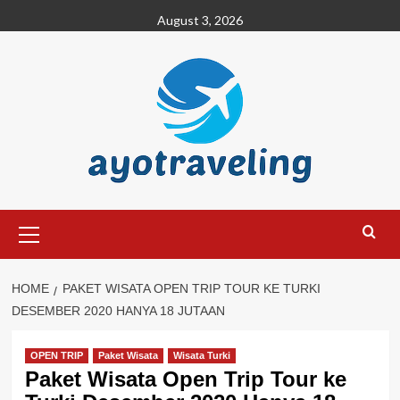
Skip
August 3, 2026
to
content
Primary
Menu
HOME
PAKET WISATA OPEN TRIP TOUR KE TURKI
DESEMBER 2020 HANYA 18 JUTAAN
OPEN TRIP
Paket Wisata
Wisata Turki
Paket Wisata Open Trip Tour ke