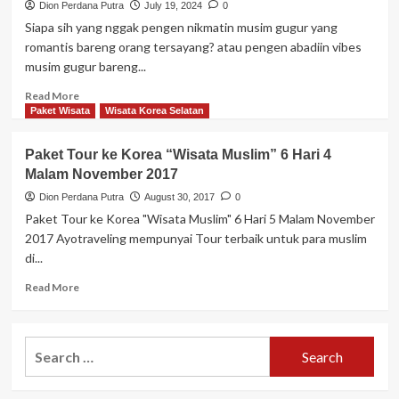
Dion Perdana Putra
July 19, 2024
0
Siapa sih yang nggak pengen nikmatin musim gugur yang
romantis bareng orang tersayang? atau pengen abadiin vibes
musim gugur bareng...
Read
Read More
more
Paket Wisata
Wisata Korea Selatan
about
Open
Paket Tour ke Korea “Wisata Muslim” 6 Hari 4
Trip
Malam November 2017
Special
Autumn
Dion Perdana Putra
August 30, 2017
0
di
Paket Tour ke Korea "Wisata Muslim" 6 Hari 5 Malam November
South
2017 Ayotraveling mempunyai Tour terbaik untuk para muslim
Korea
di...
6
Hari
Read
Read More
4
more
Malam
about
2024
Paket
Search
Tour
for:
ke
Korea