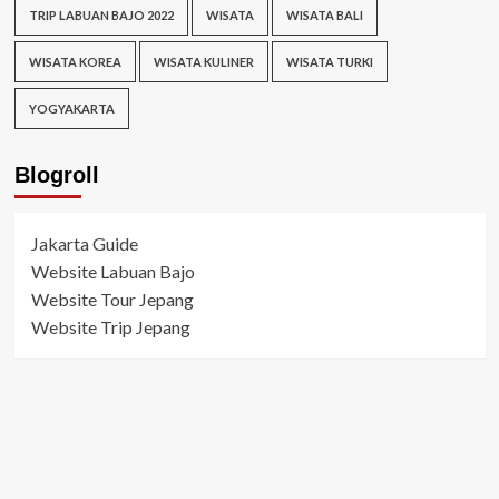
TRIP LABUAN BAJO 2022
WISATA
WISATA BALI
WISATA KOREA
WISATA KULINER
WISATA TURKI
YOGYAKARTA
Blogroll
Jakarta Guide
Website Labuan Bajo
Website Tour Jepang
Website Trip Jepang