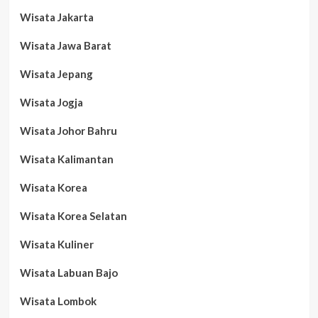
Wisata Jakarta
Wisata Jawa Barat
Wisata Jepang
Wisata Jogja
Wisata Johor Bahru
Wisata Kalimantan
Wisata Korea
Wisata Korea Selatan
Wisata Kuliner
Wisata Labuan Bajo
Wisata Lombok