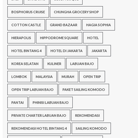
BOSPHORUS CRUISE
CHUNGHA GROCERY SHOP
COTTON CASTLE
GRAND BAZAAR
HAGIA SOPHIA
HIERAPOLIS
HIPPODROME SQUARE
HOTEL
HOTEL BINTANG 4
HOTEL DI JAKARTA
JAKARTA
KOREA SELATAN
KULINER
LABUAN BAJO
LOMBOK
MALAYSIA
MURAH
OPEN TRIP
OPEN TRIP LABUAN BAJO
PAKET SAILING KOMODO
PANTAI
PHINISI LABUAN BAJO
PRIVATE CHARTER LABUAN BAJO
REKOMENDASI
REKOMENDASI HOTEL BINTANG 4
SAILING KOMODO