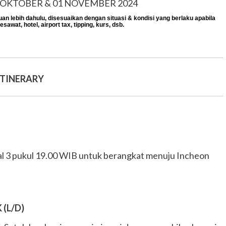
 OKTOBER & 01 NOVEMBER 2024
n lebih dahulu, disesuaikan dengan situasi & kondisi yang berlaku apabila
esawat, hotel, airport tax, tipping, kurs, dsb.
ITINERARY
l 3 pukul 19.00 WIB untuk berangkat menuju Incheon
 (L/D)