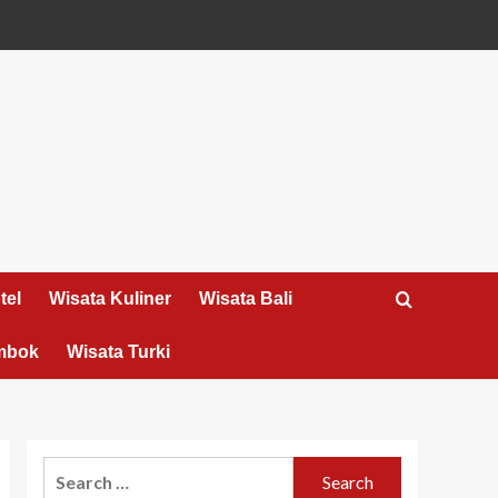
tel
Wisata Kuliner
Wisata Bali
mbok
Wisata Turki
Search
for: