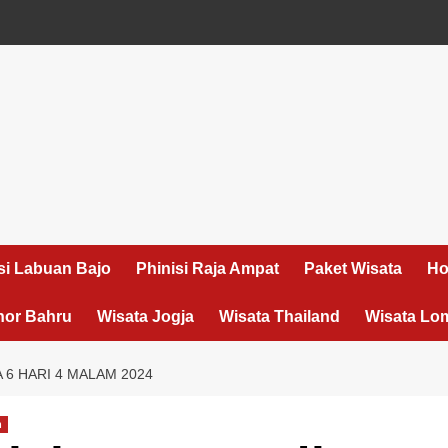
si Labuan Bajo
Phinisi Raja Ampat
Paket Wisata
Ho
hor Bahru
Wisata Jogja
Wisata Thailand
Wisata Lo
 6 HARI 4 MALAM 2024
n