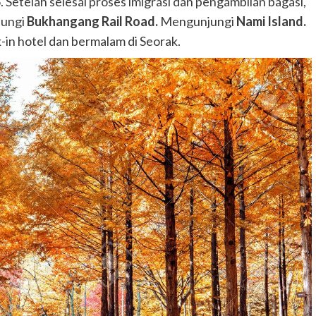
. Setelah selesai proses imigrasi dan pengambilan bagasi,
jungi
Bukhangang Rail Road.
Mengunjungi
Nami Island.
-in hotel dan bermalam di Seorak.