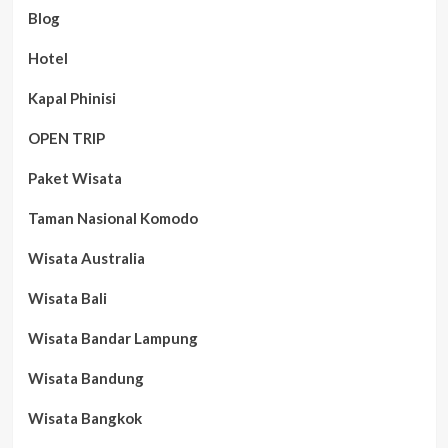
Blog
Hotel
Kapal Phinisi
OPEN TRIP
Paket Wisata
Taman Nasional Komodo
Wisata Australia
Wisata Bali
Wisata Bandar Lampung
Wisata Bandung
Wisata Bangkok