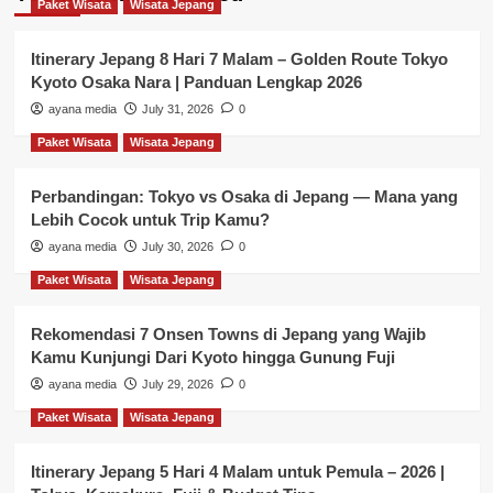
Paket Wisata
Wisata Jepang
Itinerary Jepang 8 Hari 7 Malam – Golden Route Tokyo
Kyoto Osaka Nara | Panduan Lengkap 2026
ayana media
July 31, 2026
0
Paket Wisata
Wisata Jepang
Perbandingan: Tokyo vs Osaka di Jepang — Mana yang
Lebih Cocok untuk Trip Kamu?
ayana media
July 30, 2026
0
Paket Wisata
Wisata Jepang
Rekomendasi 7 Onsen Towns di Jepang yang Wajib
Kamu Kunjungi Dari Kyoto hingga Gunung Fuji
ayana media
July 29, 2026
0
Paket Wisata
Wisata Jepang
Itinerary Jepang 5 Hari 4 Malam untuk Pemula – 2026 |