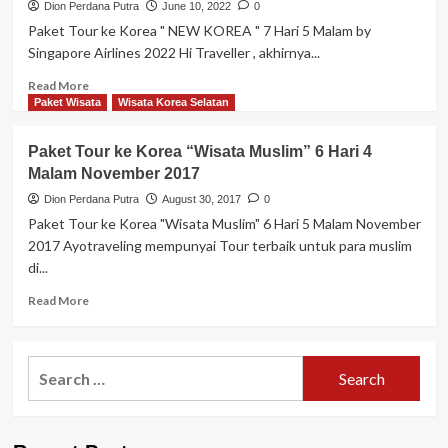
Dion Perdana Putra
June 10, 2022
0
Paket Tour ke Korea " NEW KOREA " 7 Hari 5 Malam by
Singapore Airlines 2022 Hi Traveller , akhirnya...
Read
Read More
more
Paket Wisata
Wisata Korea Selatan
about
Paket
Paket Tour ke Korea “Wisata Muslim” 6 Hari 4
Tour
Malam November 2017
ke
Korea
Dion Perdana Putra
August 30, 2017
0
”
Paket Tour ke Korea "Wisata Muslim" 6 Hari 5 Malam November
NEW
2017 Ayotraveling mempunyai Tour terbaik untuk para muslim
KOREA
di...
”
7
Read
Read More
Hari
more
5
about
Malam
Paket
Search
by
Tour
Singapore
for:
ke
Airlines
Korea
2022
“Wisata