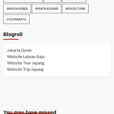
WISATA KOREA
WISATA KULINER
WISATA TURKI
YOGYAKARTA
Blogroll
Jakarta Guide
Website Labuan Bajo
Website Tour Jepang
Website Trip Jepang
You may have missed