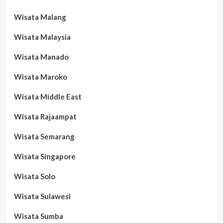
Wisata Malang
Wisata Malaysia
Wisata Manado
Wisata Maroko
Wisata Middle East
Wisata Rajaampat
Wisata Semarang
Wisata Singapore
Wisata Solo
Wisata Sulawesi
Wisata Sumba