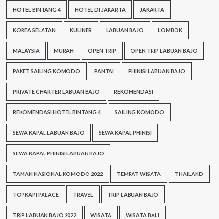
HOTEL BINTANG 4
HOTEL DI JAKARTA
JAKARTA
KOREA SELATAN
KULINER
LABUAN BAJO
LOMBOK
MALAYSIA
MURAH
OPEN TRIP
OPEN TRIP LABUAN BAJO
PAKET SAILING KOMODO
PANTAI
PHINISI LABUAN BAJO
PRIVATE CHARTER LABUAN BAJO
REKOMENDASI
REKOMENDASI HOTEL BINTANG 4
SAILING KOMODO
SEWA KAPAL LABUAN BAJO
SEWA KAPAL PHINISI
SEWA KAPAL PHINISI LABUAN BAJO
TAMAN NASIONAL KOMODO 2022
TEMPAT WISATA
THAILAND
TOPKAPI PALACE
TRAVEL
TRIP LABUAN BAJO
TRIP LABUAN BAJO 2022
WISATA
WISATA BALI