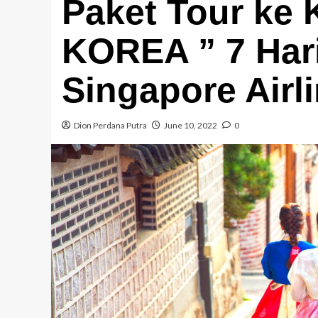
Paket Tour ke
KOREA ” 7 Har
Singapore Airl
Dion Perdana Putra
June 10, 2022
0