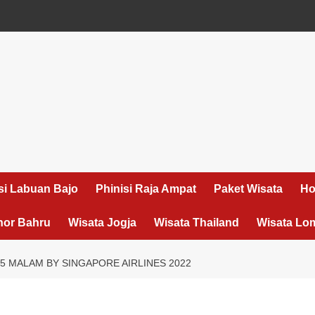
si Labuan Bajo
Phinisi Raja Ampat
Paket Wisata
Ho
hor Bahru
Wisata Jogja
Wisata Thailand
Wisata Lo
 5 MALAM BY SINGAPORE AIRLINES 2022