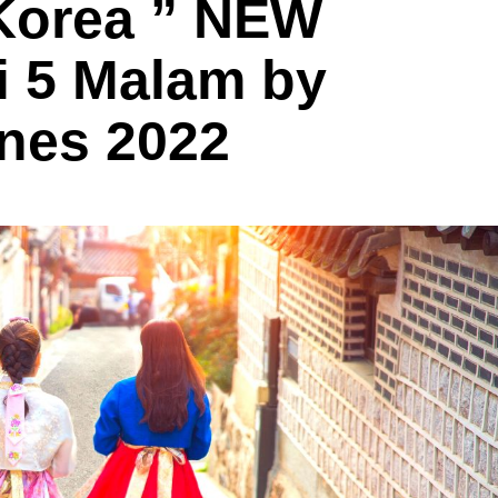
 Korea ” NEW
i 5 Malam by
ines 2022