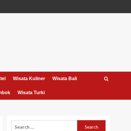
tel
Wisata Kuliner
Wisata Bali
mbok
Wisata Turki
Search
for: