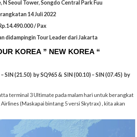
N Seoul Tower, Songdo Central Park
Fuu
rangkatan 14 Juli 2022
p.14.490.000 / Pax
n didampingin Tour Leader dari Jakarta
OUR KOREA ” NEW KOREA “
– SIN (21.50)
by SQ965 &
SIN (00.10) – SIN (07.45)
by
tta terminal 3 Ultimate pada malam hari untuk berangkat
rlines (Maskapai bintang 5 versi Skytrax) , kita akan