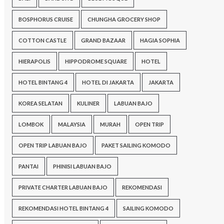
BOSPHORUS CRUISE
CHUNGHA GROCERY SHOP
COTTON CASTLE
GRAND BAZAAR
HAGIA SOPHIA
HIERAPOLIS
HIPPODROME SQUARE
HOTEL
HOTEL BINTANG 4
HOTEL DI JAKARTA
JAKARTA
KOREA SELATAN
KULINER
LABUAN BAJO
LOMBOK
MALAYSIA
MURAH
OPEN TRIP
OPEN TRIP LABUAN BAJO
PAKET SAILING KOMODO
PANTAI
PHINISI LABUAN BAJO
PRIVATE CHARTER LABUAN BAJO
REKOMENDASI
REKOMENDASI HOTEL BINTANG 4
SAILING KOMODO