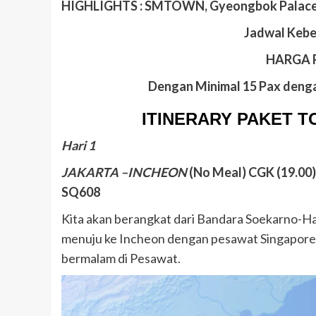
HIGHLIGHTS : SMTOWN, Gyeongbok Palace, 
Jadwal Kebe
HARGA R
Dengan Minimal 15 Pax denga
ITINERARY PAKET T
Hari 1
JAKARTA –INCHEON
(No Meal)
CGK (19.00) 
SQ608
Kita akan berangkat dari Bandara Soekarno-Ha
menuju ke Incheon dengan pesawat Singapore Ai
bermalam di Pesawat.