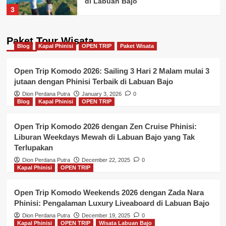
di Labuan Bajo
3
Blog
Wisata Labuan Bajo
Paket Tour Wisata
Blog
Kapal Phinisi
OPEN TRIP
10 Rekomendasi Hotel Terbaik di
Paket Wisata
Labuan Bajo 2023
4
Open Trip Komodo 2026: Sailing 3 Hari 2 Malam mulai 3
jutaan dengan Phinisi Terbaik di Labuan Bajo
Blog
Kapal Phinisi
Wisata Labuan Bajo
Dion Perdana Putra
January 3, 2026
0
Rekomendasi Sewa Kapal Labuan
Blog
Kapal Phinisi
OPEN TRIP
Bajo Luxury Phinisi ” GANDIVA ”
Liveaboard Review
5
Open Trip Komodo 2026 dengan Zen Cruise Phinisi:
Liburan Weekdays Mewah di Labuan Bajo yang Tak
Kapal Phinisi
OPEN TRIP
Wisata Labuan Bajo
Terlupakan
Open Trip Komodo 2026 dengan
Dion Perdana Putra
December 22, 2025
0
Mega Trusmi Phinisi: Petualangan
Kapal Phinisi
OPEN TRIP
Mewah di Taman Nasional Komodo
1
Open Trip Komodo Weekends 2026 dengan Zada Nara
Blog
Taman Nasional Komodo
Phinisi: Pengalaman Luxury Liveaboard di Labuan Bajo
Wisata Labuan Bajo
Kenapa Harus Berlibur ke Labuan
Dion Perdana Putra
December 19, 2025
0
Bajo: Keajaiban Destinasi Wanita
Kapal Phinisi
OPEN TRIP
Wisata Labuan Bajo