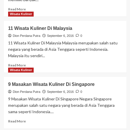
Bali
Read
Read More
more
Wisata Kuliner
about
8
11 Wisata Kuliner Di Malaysia
Masakan
Wisata
Dion Perdana Putra
September 6, 2016
0
Kuliner
11 Wisata Kuliner Di Malaysia Malaysia merupakan salah satu
Di
negara yang berada di Asia Tenggara seperti Indonesia.
Johar
Malaysia itu sendiri...
Bahru
Read
Read More
more
Wisata Kuliner
about
11
9 Masakan Wisata Kuliner Di Singapore
Wisata
Kuliner
Dion Perdana Putra
September 6, 2016
0
Di
9 Masakan Wisata Kuliner Di Singapore Negara Singapore
Malaysia
merupakan salah satu negara yang berada di Asia Tenggara
sama seperti Indonesia....
Read
Read More
more