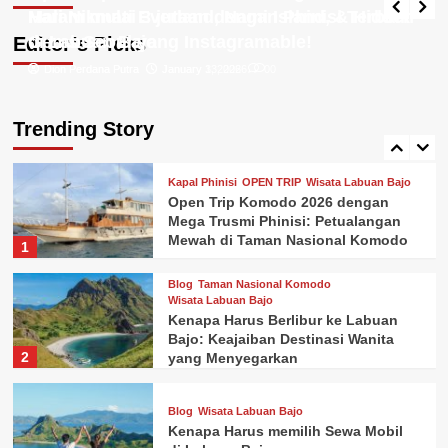
Labuan Bajo 2023
Hari Nikmati Everland, Nami Island, & Hidden
Malam mulai 3 jutaan dengan Phinisi Terbaik
4
Gems Seoul yang Instagramable!
di Labuan Bajo
Editor’s Picks
Dion Perdana Putra
Dion Perdana Putra
January 13, 2026
January 3, 2026
0
0
Blog
Kapal Phinisi
Wisata Labuan Bajo
Rekomendasi Sewa Kapal Labuan
Bajo Luxury Phinisi ” GANDIVA ”
Trending Story
Liveaboard Review
5
Kapal Phinisi
OPEN TRIP
Wisata Labuan Bajo
Open Trip Komodo 2026 dengan
Mega Trusmi Phinisi: Petualangan
Mewah di Taman Nasional Komodo
1
Blog
Taman Nasional Komodo
Wisata Labuan Bajo
Kenapa Harus Berlibur ke Labuan
Bajo: Keajaiban Destinasi Wanita
2
yang Menyegarkan
Blog
Wisata Labuan Bajo
Kenapa Harus memilih Sewa Mobil