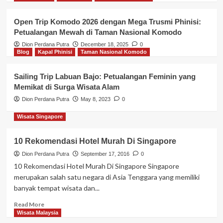
2
yang Menyegarkan
Open Trip Komodo 2026 dengan Mega Trusmi Phinisi:
Petualangan Mewah di Taman Nasional Komodo
Blog
Wisata Labuan Bajo
Kenapa Harus memilih Sewa Mobil
Dion Perdana Putra
December 18, 2025
0
di Labuan Bajo
Blog
Kapal Phinisi
Taman Nasional Komodo
3
Sailing Trip Labuan Bajo: Petualangan Feminin yang
Memikat di Surga Wisata Alam
Blog
Wisata Labuan Bajo
10 Rekomendasi Hotel Terbaik di
Dion Perdana Putra
May 8, 2023
0
Labuan Bajo 2023
4
Wisata Singapore
Blog
Kapal Phinisi
Wisata Labuan Bajo
10 Rekomendasi Hotel Murah Di Singapore
Rekomendasi Sewa Kapal Labuan
Dion Perdana Putra
September 17, 2016
0
Bajo Luxury Phinisi ” GANDIVA ”
10 Rekomendasi Hotel Murah Di Singapore Singapore
Liveaboard Review
5
merupakan salah satu negara di Asia Tenggara yang memiliki
banyak tempat wisata dan...
Read
Read More
more
Wisata Malaysia
about