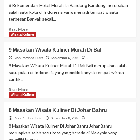
Murah
8 Rekomendasi Hotel Murah Di Bandung Bandung merupakan
Di
salah satu kota di Indonesia yang menjadi tempat wisata
Johor
terbesar. Banyak sekali...
Bahru
Read
Read More
more
Wisata Kuliner
about
8
9 Masakan Wisata Kuliner Murah Di Bali
Rekomendasi
Hotel
Dion Perdana Putra
September 6, 2016
0
Murah
9 Masakan Wisata Kuliner Murah Di Bali Bali merupakan salah
Di
satu pulau di Indonesia yang memiliki banyak tempat wisata
Bandung
cantik...
Read
Read More
more
Wisata Kuliner
about
9
8 Masakan Wisata Kuliner Di Johar Bahru
Masakan
Wisata
Dion Perdana Putra
September 6, 2016
0
Kuliner
8 Masakan Wisata Kuliner Di Johar Bahru Johar Bahru
Murah
meruapkan salah satu kota yang berada di Malaysia yang
Di
memiliki banyak...