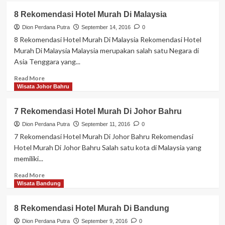
10
8 Rekomendasi Hotel Murah Di Malaysia
Rekomendasi
Hotel
Dion Perdana Putra
September 14, 2016
0
Murah
8 Rekomendasi Hotel Murah Di Malaysia Rekomendasi Hotel
Di
Murah Di Malaysia Malaysia merupakan salah satu Negara di
Singapore
Asia Tenggara yang...
Read
Read More
more
Wisata Johor Bahru
about
8
7 Rekomendasi Hotel Murah Di Johor Bahru
Rekomendasi
Hotel
Dion Perdana Putra
September 11, 2016
0
Murah
7 Rekomendasi Hotel Murah Di Johor Bahru Rekomendasi
Di
Hotel Murah Di Johor Bahru Salah satu kota di Malaysia yang
Malaysia
memiliki...
Read
Read More
more
Wisata Bandung
about
7
8 Rekomendasi Hotel Murah Di Bandung
Rekomendasi
Hotel
Dion Perdana Putra
September 9, 2016
0