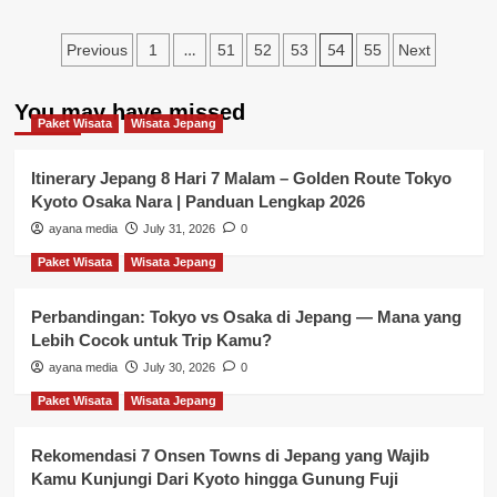
about
9
Posts
Masakan
…
54
Previous
1
51
52
53
55
Next
Wisata
pagination
Kuliner
You may have missed
Di
Paket Wisata
Wisata Jepang
Singapore
Itinerary Jepang 8 Hari 7 Malam – Golden Route Tokyo
Kyoto Osaka Nara | Panduan Lengkap 2026
ayana media
July 31, 2026
0
Paket Wisata
Wisata Jepang
Perbandingan: Tokyo vs Osaka di Jepang — Mana yang
Lebih Cocok untuk Trip Kamu?
ayana media
July 30, 2026
0
Paket Wisata
Wisata Jepang
Rekomendasi 7 Onsen Towns di Jepang yang Wajib
Kamu Kunjungi Dari Kyoto hingga Gunung Fuji