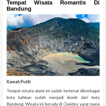
Tempat Wisata Romantis Di
Bandung
Kawah Putih
Tempat wisata alami ini sudah terkenal diberbagai
kota bahkan sudah menjadi ikonik dari kota
Bandung. Wisata ini berada di Ciwidey yang mana