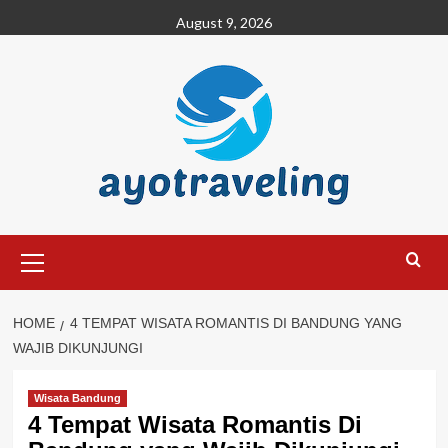
Skip
August 9, 2026
to
content
Primary
Menu
HOME
4 TEMPAT WISATA ROMANTIS DI BANDUNG YANG
WAJIB DIKUNJUNGI
Wisata Bandung
4 Tempat Wisata Romantis Di