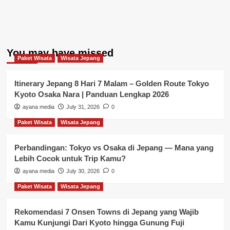
You may have missed
Paket Wisata
Wisata Jepang
Itinerary Jepang 8 Hari 7 Malam – Golden Route Tokyo
Kyoto Osaka Nara | Panduan Lengkap 2026
ayana media
July 31, 2026
0
Paket Wisata
Wisata Jepang
Perbandingan: Tokyo vs Osaka di Jepang — Mana yang
Lebih Cocok untuk Trip Kamu?
ayana media
July 30, 2026
0
Paket Wisata
Wisata Jepang
Rekomendasi 7 Onsen Towns di Jepang yang Wajib
Kamu Kunjungi Dari Kyoto hingga Gunung Fuji