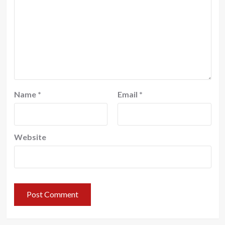
Name
*
Email
*
Website