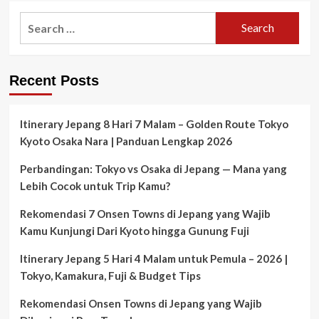
Search
for:
Recent Posts
Itinerary Jepang 8 Hari 7 Malam – Golden Route Tokyo
Kyoto Osaka Nara | Panduan Lengkap 2026
Perbandingan: Tokyo vs Osaka di Jepang — Mana yang
Lebih Cocok untuk Trip Kamu?
Rekomendasi 7 Onsen Towns di Jepang yang Wajib
Kamu Kunjungi Dari Kyoto hingga Gunung Fuji
Itinerary Jepang 5 Hari 4 Malam untuk Pemula – 2026 |
Tokyo, Kamakura, Fuji & Budget Tips
Rekomendasi Onsen Towns di Jepang yang Wajib