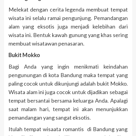
Melekat dengan cerita legenda membuat tempat
wisata ini selalu ramai pengunjung. Pemandangan
alam yang eksotis juga menjadi kelebihan dari
wisata ini. Bentuk kawah gunung yang khas sering
membuat wisatawan penasaran.
Bukit Mokko
Bagi Anda yang ingin menikmati keindahan
pengunungan di kota Bandung maka tempat yang
paling cocok untuk dikunjungi adalah bukit Mokko.
Wisata alam ini juga cocok untuk dijadikan sebagai
tempat bersantai bersama keluarga Anda. Apalagi
saat malam hari, tempat ini akan menunjukkan
pemandangan yang sangat eksotis.
Itulah tempat wisaata romantis di Bandung yang