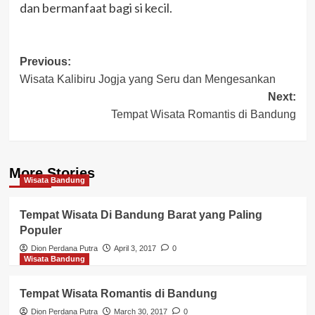
dan bermanfaat bagi si kecil.
Post
Previous:
Wisata Kalibiru Jogja yang Seru dan Mengesankan
navigation
Next:
Tempat Wisata Romantis di Bandung
More Stories
Wisata Bandung
Tempat Wisata Di Bandung Barat yang Paling
Populer
Dion Perdana Putra
April 3, 2017
0
Wisata Bandung
Tempat Wisata Romantis di Bandung
Dion Perdana Putra
March 30, 2017
0