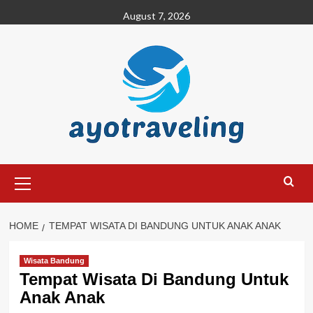
Skip
August 7, 2026
to
content
Primary
Menu
HOME
TEMPAT WISATA DI BANDUNG UNTUK ANAK ANAK
Wisata Bandung
Tempat Wisata Di Bandung Untuk
Anak Anak