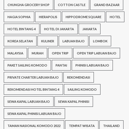
CHUNGHA GROCERY SHOP
COTTON CASTLE
GRAND BAZAAR
HAGIA SOPHIA
HIERAPOLIS
HIPPODROME SQUARE
HOTEL
HOTEL BINTANG 4
HOTEL DI JAKARTA
JAKARTA
KOREA SELATAN
KULINER
LABUAN BAJO
LOMBOK
MALAYSIA
MURAH
OPEN TRIP
OPEN TRIP LABUAN BAJO
PAKET SAILING KOMODO
PANTAI
PHINISI LABUAN BAJO
PRIVATE CHARTER LABUAN BAJO
REKOMENDASI
REKOMENDASI HOTEL BINTANG 4
SAILING KOMODO
SEWA KAPAL LABUAN BAJO
SEWA KAPAL PHINISI
SEWA KAPAL PHINISI LABUAN BAJO
TAMAN NASIONAL KOMODO 2022
TEMPAT WISATA
THAILAND