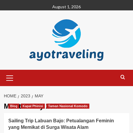
Skip
August 1, 2026
to
content
Primary
Menu
HOME
2023
MAY
Month:
May 2023
Blog
Kapal Phinisi
Taman Nasional Komodo
Sailing Trip Labuan Bajo: Petualangan Feminin
yang Memikat di Surga Wisata Alam