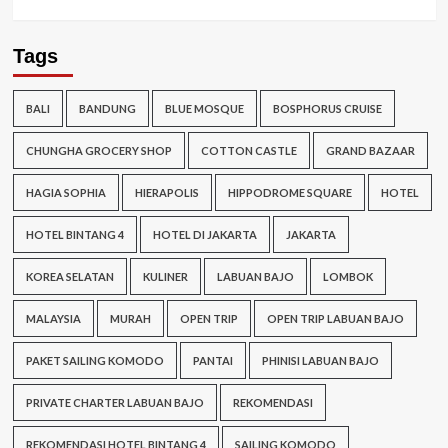
Tags
BALI
BANDUNG
BLUE MOSQUE
BOSPHORUS CRUISE
CHUNGHA GROCERY SHOP
COTTON CASTLE
GRAND BAZAAR
HAGIA SOPHIA
HIERAPOLIS
HIPPODROME SQUARE
HOTEL
HOTEL BINTANG 4
HOTEL DI JAKARTA
JAKARTA
KOREA SELATAN
KULINER
LABUAN BAJO
LOMBOK
MALAYSIA
MURAH
OPEN TRIP
OPEN TRIP LABUAN BAJO
PAKET SAILING KOMODO
PANTAI
PHINISI LABUAN BAJO
PRIVATE CHARTER LABUAN BAJO
REKOMENDASI
REKOMENDASI HOTEL BINTANG 4
SAILING KOMODO