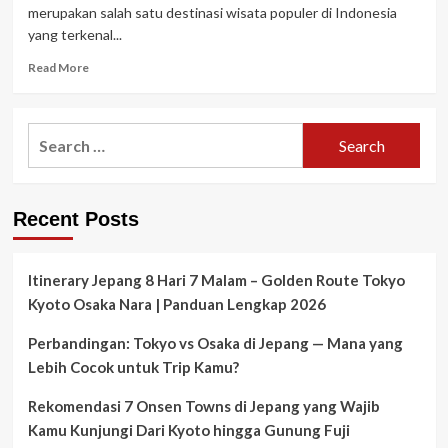
Labuan
merupakan salah satu destinasi wisata populer di Indonesia
Bajo:
yang terkenal...
Keajaiban
Destinasi
Read
Read More
Wanita
more
yang
about
Menyegarkan
Kenapa
Search
Harus
for:
memilih
Sewa
Mobil
Recent Posts
di
Labuan
Bajo
Itinerary Jepang 8 Hari 7 Malam – Golden Route Tokyo
Kyoto Osaka Nara | Panduan Lengkap 2026
Perbandingan: Tokyo vs Osaka di Jepang — Mana yang
Lebih Cocok untuk Trip Kamu?
Rekomendasi 7 Onsen Towns di Jepang yang Wajib
Kamu Kunjungi Dari Kyoto hingga Gunung Fuji