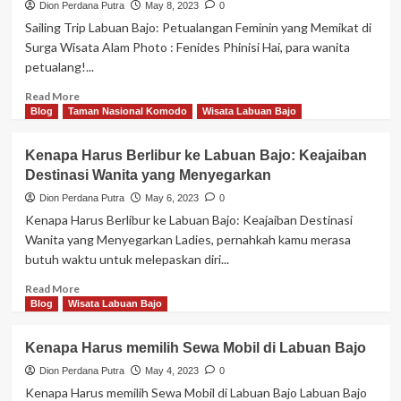
Dion Perdana Putra
May 8, 2023
0
Sailing Trip Labuan Bajo: Petualangan Feminin yang Memikat di
Surga Wisata Alam Photo : Fenides Phinisi Hai, para wanita
petualang!...
Read
Read More
more
Blog
Taman Nasional Komodo
Wisata Labuan Bajo
about
Sailing
Kenapa Harus Berlibur ke Labuan Bajo: Keajaiban
Trip
Destinasi Wanita yang Menyegarkan
Labuan
Bajo:
Dion Perdana Putra
May 6, 2023
0
Petualangan
Kenapa Harus Berlibur ke Labuan Bajo: Keajaiban Destinasi
Feminin
Wanita yang Menyegarkan Ladies, pernahkah kamu merasa
yang
butuh waktu untuk melepaskan diri...
Memikat
di
Read
Read More
Surga
more
Blog
Wisata Labuan Bajo
Wisata
about
Alam
Kenapa
Kenapa Harus memilih Sewa Mobil di Labuan Bajo
Harus
Berlibur
Dion Perdana Putra
May 4, 2023
0
ke
Kenapa Harus memilih Sewa Mobil di Labuan Bajo Labuan Bajo