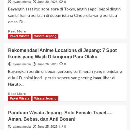
ayana media
June 30, 2026
0
Bayangin saat itu: sore-sore di Tokyo, angin sepoi-sepoi dingin
sambil kamu berjalan di depan istana Cinderella yang berkilau
emas. Di...
Read
Read More
more
Paket Wisata
Wisata Jepang
about
DisneySea
Rekomendasi Anime Locations di Jepang: 7 Spot
vs
Ikonis yang Wajib Dikunjungi Para Otaku
Disneyland
Tokyo:
ayana media
June 26, 2026
0
Mana
Bayangkan berdiri di depan gerbang torii merah yang menjulang
yang
di kuil Fushimi Inari—persis seperti yang sering kamu lihat di
Lebih
Naruto....
Seru?
Panduan
Read
Read More
Lengkap
more
Paket Wisata
Wisata Jepang
2026
about
Rekomendasi
Panduan Wisata Jepang: Solo Female Travel —
Anime
Aman, Bebas, dan Anti Bosan!
Locations
di
ayana media
June 25, 2026
0