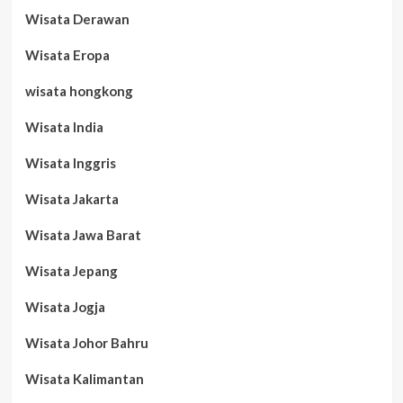
Wisata Derawan
Wisata Eropa
wisata hongkong
Wisata India
Wisata Inggris
Wisata Jakarta
Wisata Jawa Barat
Wisata Jepang
Wisata Jogja
Wisata Johor Bahru
Wisata Kalimantan