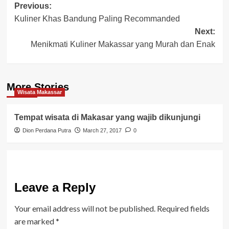
Post
Previous:
Kuliner Khas Bandung Paling Recommanded
navigation
Next:
Menikmati Kuliner Makassar yang Murah dan Enak
More Stories
Wisata Makassar
Tempat wisata di Makasar yang wajib dikunjungi
Dion Perdana Putra
March 27, 2017
0
Leave a Reply
Your email address will not be published.
Required fields
are marked
*