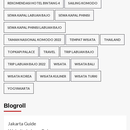
REKOMENDASI HOTEL BINTANG 4
SAILING KOMODO
SEWA KAPAL LABUAN BAJO
SEWA KAPAL PHINISI
SEWA KAPAL PHINISI LABUAN BAJO
TAMAN NASIONAL KOMODO 2022
TEMPAT WISATA
THAILAND
TOPKAPI PALACE
TRAVEL
TRIP LABUAN BAJO
TRIP LABUAN BAJO 2022
WISATA
WISATA BALI
WISATA KOREA
WISATA KULINER
WISATA TURKI
YOGYAKARTA
Blogroll
Jakarta Guide