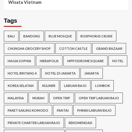
Wisata Vietnam
Tags
BALI
BANDUNG
BLUE MOSQUE
BOSPHORUS CRUISE
CHUNGHA GROCERY SHOP
COTTON CASTLE
GRAND BAZAAR
HAGIA SOPHIA
HIERAPOLIS
HIPPODROME SQUARE
HOTEL
HOTEL BINTANG 4
HOTEL DI JAKARTA
JAKARTA
KOREA SELATAN
KULINER
LABUAN BAJO
LOMBOK
MALAYSIA
MURAH
OPEN TRIP
OPEN TRIP LABUAN BAJO
PAKET SAILING KOMODO
PANTAI
PHINISI LABUAN BAJO
PRIVATE CHARTER LABUAN BAJO
REKOMENDASI