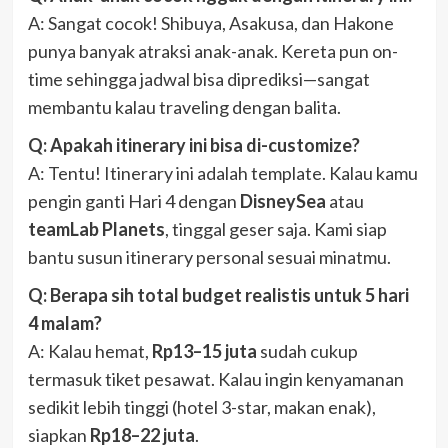
A: Sangat cocok! Shibuya, Asakusa, dan Hakone
punya banyak atraksi anak-anak. Kereta pun on-
time sehingga jadwal bisa diprediksi—sangat
membantu kalau traveling dengan balita.
Q: Apakah itinerary ini bisa di-customize?
A: Tentu! Itinerary ini adalah template. Kalau kamu
pengin ganti Hari 4 dengan
DisneySea
atau
teamLab Planets
, tinggal geser saja. Kami siap
bantu susun itinerary personal sesuai minatmu.
Q: Berapa sih total budget realistis untuk 5 hari
4 malam?
A: Kalau hemat,
Rp13–15 juta
sudah cukup
termasuk tiket pesawat. Kalau ingin kenyamanan
sedikit lebih tinggi (hotel 3-star, makan enak),
siapkan
Rp18–22 juta
.