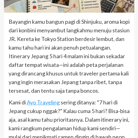
Bayangin kamu bangun pagi di Shinjuku, aroma kopi
dari konbini menyambut langkahmu menuju stasiun
JR. Kereta ke Tokyo Station berdesir lembut, dan
kamu tahu hari ini akan penuh petualangan.
Itinerary Jepang 5 hari 4 malam ini bukan sekadar
daftar tempat wisata—ini adalah peta perjalanan
yang dirancang khusus untuk traveler pertama kali
yang ingin merasakan Jepang tanpa ribet, tanpa
tersesat, dan tentu saja tanpa boncos.
Kami di
Ayo Traveling
sering ditanya: “7 hari di
Jepang cukup nggak?” Kalau cuma 5 hari? Bisa-bisa
aja, asal kamu tahu prioritasnya. Dalam itinerary ini,
kami rangkum pengalaman hidup kami sendiri—
mulai dari menikmati ramen dingin di bawah neon