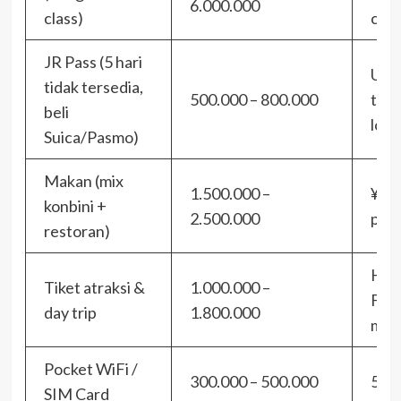
6.000.000
class)
com
JR Pass (5 hari
Unt
tidak tersedia,
500.000 – 800.000
tran
beli
loka
Suica/Pasmo)
Makan (mix
1.500.000 –
¥2.
konbini +
2.500.000
per 
restoran)
Hak
Tiket atraksi &
1.000.000 –
Free
day trip
1.800.000
muse
Pocket WiFi /
300.000 – 500.000
5 ha
SIM Card