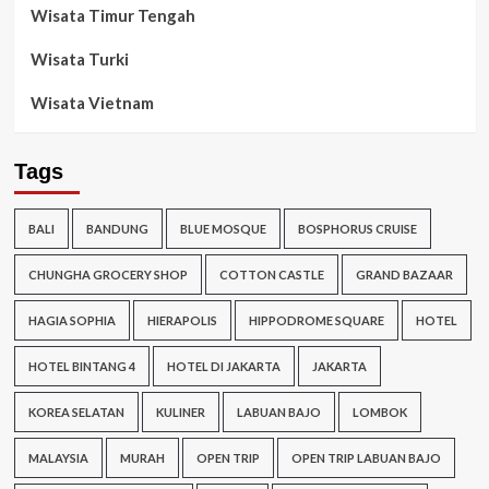
Wisata Timur Tengah
Wisata Turki
Wisata Vietnam
Tags
BALI
BANDUNG
BLUE MOSQUE
BOSPHORUS CRUISE
CHUNGHA GROCERY SHOP
COTTON CASTLE
GRAND BAZAAR
HAGIA SOPHIA
HIERAPOLIS
HIPPODROME SQUARE
HOTEL
HOTEL BINTANG 4
HOTEL DI JAKARTA
JAKARTA
KOREA SELATAN
KULINER
LABUAN BAJO
LOMBOK
MALAYSIA
MURAH
OPEN TRIP
OPEN TRIP LABUAN BAJO