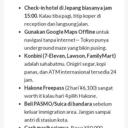
Check-in hotel di Jepang biasanya jam
15:00.
Kalau tiba pagi, titip koper di
reception dan langsung jalan.
Gunakan Google Maps Offline
untuk
navigasi tanpa internet— Tokyo punya
underground maze yang bikin pusing.
Konbini (7-Eleven, Lawson, FamilyMart)
adalah sahabatmu. Onigiri segar, kopi
panas, dan ATM internasional tersedia 24
jam.
Hakone Freepass
(2 hari ¥6,100) sangat
worth it kalau hari 4 pilih Hakone.
Beli PASMO/Suica di bandara
sebelum
keluar immigration area. Jangan sampai
antri di stasiun kota.
Cash masih rajanya.
Bawa ¥50.000–