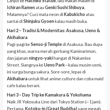
Lanjut ke
Hachiko Statue
, lalu makan malam di
Ichiran Ramen
atau
Genki Sushi Shibuya
.
Malamnya? Cuci mata neon di
Kabukicho
atau
santai di
Shinjuku Gyoen
kalau masih buka.
Hari 2 – Tradisi & Modernitas: Asakusa, Ueno &
Akihabara
Pagi-pagi ke
Senso-ji Temple
di Asakusa. Bau dupa
yang khas, warna merah gerbang Kaminarimon,
dan jajanan
ningyo-yaki
hangat di Nakamise
Street. Siangnya ke
Ueno Park
—kalau musim semi,
ini surga bunga sakura. Sore-sore, lepas di
Akihabara
untuk lihat anime culture dan coba maid
cafe kalau berani.
Hari 3 – Day Trip ke Kamakura & Yokohama
Naik JR Yokosuka Line dari Tokyo Station (~1 jam).
Pertama,
Kotoku-in (Great Buddha)
yang megah