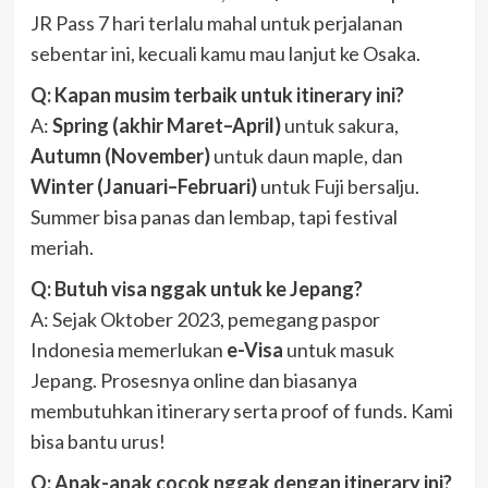
JR Pass 7 hari terlalu mahal untuk perjalanan
sebentar ini, kecuali kamu mau lanjut ke Osaka.
Q: Kapan musim terbaik untuk itinerary ini?
A:
Spring (akhir Maret–April)
untuk sakura,
Autumn (November)
untuk daun maple, dan
Winter (Januari–Februari)
untuk Fuji bersalju.
Summer bisa panas dan lembap, tapi festival
meriah.
Q: Butuh visa nggak untuk ke Jepang?
A: Sejak Oktober 2023, pemegang paspor
Indonesia memerlukan
e-Visa
untuk masuk
Jepang. Prosesnya online dan biasanya
membutuhkan itinerary serta proof of funds. Kami
bisa bantu urus!
Q: Anak-anak cocok nggak dengan itinerary ini?