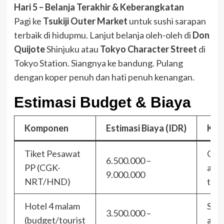
Hari 5 – Belanja Terakhir & Keberangkatan
Pagi ke
Tsukiji Outer Market
untuk sushi sarapan
terbaik di hidupmu. Lanjut belanja oleh-oleh di
Don
Quijote
Shinjuku atau
Tokyo Character Street
di
Tokyo Station. Siangnya ke bandung. Pulang
dengan koper penuh dan hati penuh kenangan.
Estimasi Budget & Biaya
Komponen
Estimasi Biaya (IDR)
Ket
Tiket Pesawat
Gar
6.500.000 –
PP (CGK-
atau
9.000.000
NRT/HND)
tran
Hotel 4 malam
Shin
3.500.000 –
(budget/tourist
area