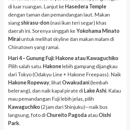
di luar ruangan. Lanjut ke
Hasedera Temple
dengan taman dan pemandangan laut. Makan
siang
shirasu-don
(nasi ikan teri segar) khas
daerah ini. Sorenya singgah ke
Yokohama Minato
Mirai
untuk melihat skyline dan makan malam di
Chinatown yang ramai.
Hari 4 – Gunung Fuji: Hakone atau Kawaguchiko
Pilih salah satu.
Hakone
lebih gampang dijangkau
dari Tokyo (Odakyu Line + Hakone Freepass). Naik
Hakone Ropeway
, lihat
Owakudani
(lembah
belerang), dan naik kapal pirate di
Lake Ashi
. Kalau
mau pemandangan Fuji lebih jelas, pilih
Kawaguchiko
(2 jam dari Shinjuku)—naik bus
langsung, foto di
Chureito Pagoda
atau
Oishi
Park
.