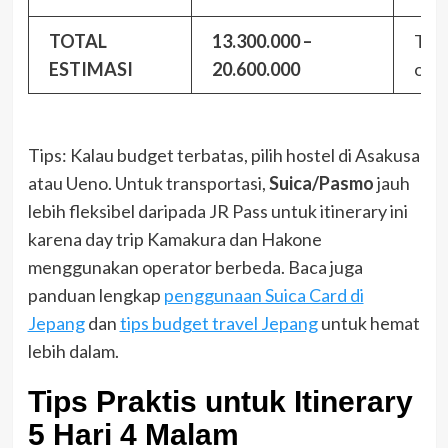
TOTAL
13.300.000 –
Tanp
ESTIMASI
20.600.000
oleh
Tips: Kalau budget terbatas, pilih hostel di Asakusa
atau Ueno. Untuk transportasi,
Suica/Pasmo
jauh
lebih fleksibel daripada JR Pass untuk itinerary ini
karena day trip Kamakura dan Hakone
menggunakan operator berbeda. Baca juga
panduan lengkap
penggunaan Suica Card di
Jepang
dan
tips budget travel Jepang
untuk hemat
lebih dalam.
Tips Praktis untuk Itinerary
5 Hari 4 Malam