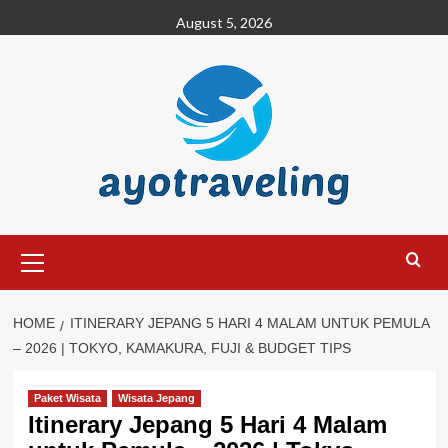
Skip
August 5, 2026
to
content
Primary
Menu
HOME
ITINERARY JEPANG 5 HARI 4 MALAM UNTUK PEMULA
– 2026 | TOKYO, KAMAKURA, FUJI & BUDGET TIPS
Paket Wisata
Wisata Jepang
Itinerary Jepang 5 Hari 4 Malam