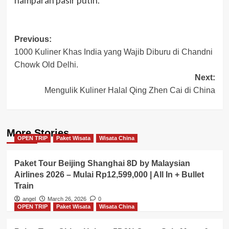
hamparan pasir putih.
Post
Previous:
1000 Kuliner Khas India yang Wajib Diburu di Chandni
navigation
Chowk Old Delhi.
Next:
Mengulik Kuliner Halal Qing Zhen Cai di China
More Stories
OPEN TRIP
Paket Wisata
Wisata China
Paket Tour Beijing Shanghai 8D by Malaysian
Airlines 2026 – Mulai Rp12,599,000 | All In + Bullet
Train
angel
March 26, 2026
0
OPEN TRIP
Paket Wisata
Wisata China