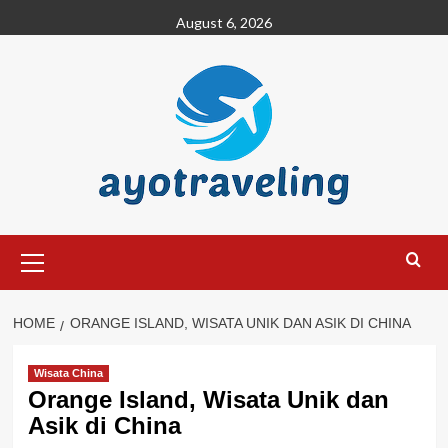
Skip
August 6, 2026
to
content
Primary
Menu
HOME
ORANGE ISLAND, WISATA UNIK DAN ASIK DI CHINA
Wisata China
Orange Island, Wisata Unik dan
Asik di China