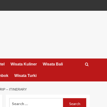
tel
Wisata Kuliner
Wisata Bali
mbok
Wisata Turki
RIP – ITINERARY
Search
for: