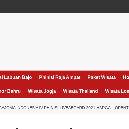
si Labuan Bajo
Phinisi Raja Ampat
Paket Wisata
Ho
hor Bahru
Wisata Jogja
Wisata Thailand
Wisata Lo
AJOMA INDONESIA IV PHINISI LIVEABOARD 2021 HARGA – OPENT