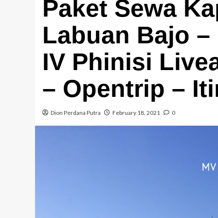
Paket Sewa K
Labuan Bajo –
IV Phinisi Liv
– Opentrip – It
Dion Perdana Putra
February 18, 2021
0