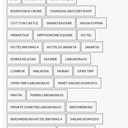
BOSPHORUS CRUISE
CHUNGHA GROCERY SHOP
COTTON CASTLE
GRAND BAZAAR
HAGIA SOPHIA
HIERAPOLIS
HIPPODROME SQUARE
HOTEL
HOTEL BINTANG 4
HOTEL DI JAKARTA
JAKARTA
KOREA SELATAN
KULINER
LABUAN BAJO
LOMBOK
MALAYSIA
MURAH
OPEN TRIP
OPEN TRIP LABUAN BAJO
PAKET SAILING KOMODO
PANTAI
PHINISI LABUAN BAJO
PRIVATE CHARTER LABUAN BAJO
REKOMENDASI
REKOMENDASI HOTEL BINTANG 4
SAILING KOMODO