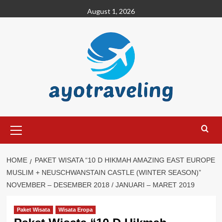
Skip
August 1, 2026
to
content
Primary
Menu
HOME
PAKET WISATA “10 D HIKMAH AMAZING EAST EUROPE
MUSLIM + NEUSCHWANSTAIN CASTLE (WINTER SEASON)”
NOVEMBER – DESEMBER 2018 / JANUARI – MARET 2019
Paket Wisata
Wisata Eropa