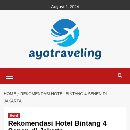
Skip
August 1, 2026
to
content
Primary
Menu
HOME
REKOMENDASI HOTEL BINTANG 4 SENEN DI
JAKARTA
Hotel
Rekomendasi Hotel Bintang 4