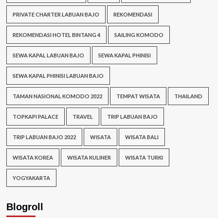
PRIVATE CHARTER LABUAN BAJO
REKOMENDASI
REKOMENDASI HOTEL BINTANG 4
SAILING KOMODO
SEWA KAPAL LABUAN BAJO
SEWA KAPAL PHINISI
SEWA KAPAL PHINISI LABUAN BAJO
TAMAN NASIONAL KOMODO 2022
TEMPAT WISATA
THAILAND
TOPKAPI PALACE
TRAVEL
TRIP LABUAN BAJO
TRIP LABUAN BAJO 2022
WISATA
WISATA BALI
WISATA KOREA
WISATA KULINER
WISATA TURKI
YOGYAKARTA
Blogroll