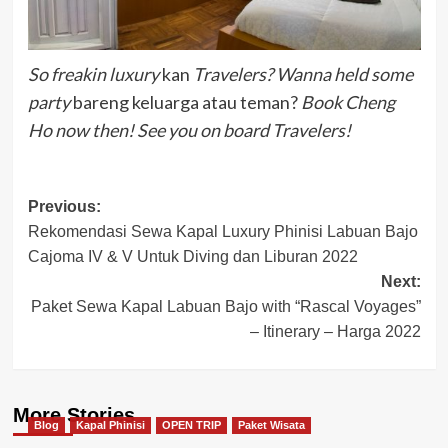
So freakin luxury
kan
Travelers? Wanna held some
party
bareng keluarga atau teman?
Book Cheng
Ho now then! See you on board Travelers!
Post
Previous:
Rekomendasi Sewa Kapal Luxury Phinisi Labuan Bajo
navigation
Cajoma IV & V Untuk Diving dan Liburan 2022
Next:
Paket Sewa Kapal Labuan Bajo with “Rascal Voyages”
– Itinerary – Harga 2022
More Stories
Blog
Kapal Phinisi
OPEN TRIP
Paket Wisata