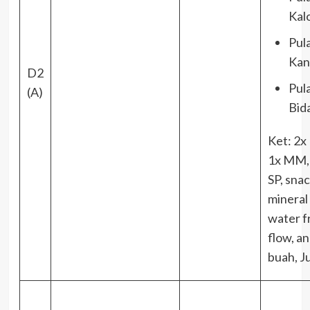
Kal
Pul
Kan
D2
Pul
(A)
Bid
Ket: 2x
1x MM,
SP, snac
mineral
water f
flow, a
buah, J