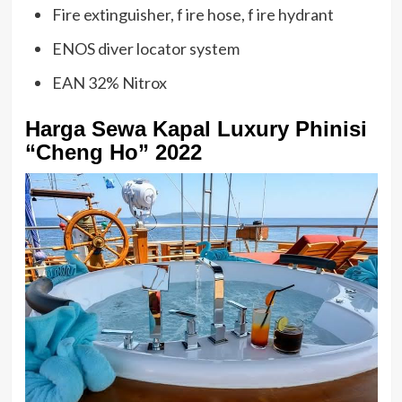
Fire extinguisher, f ire hose, f ire hydrant
ENOS diver locator system
EAN 32% Nitrox
Harga Sewa Kapal Luxury Phinisi
“Cheng Ho” 2022