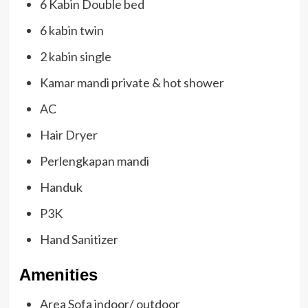
6 Kabin Double bed
6 kabin twin
2 kabin single
Kamar mandi private & hot shower
AC
Hair Dryer
Perlengkapan mandi
Handuk
P3K
Hand Sanitizer
Amenities
Area Sofa indoor/ outdoor