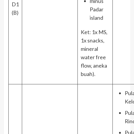
minus
D1
Padar
(B)
island
Ket: 1x MS,
1x snacks,
mineral
water free
flow, aneka
buah).
Pul
Kel
Pul
Rin
Pul