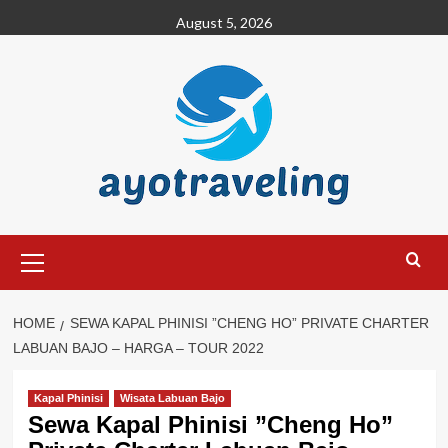
Skip
August 5, 2026
to
content
Primary
Menu
HOME
SEWA KAPAL PHINISI ”CHENG HO” PRIVATE CHARTER
LABUAN BAJO – HARGA – TOUR 2022
Kapal Phinisi
Wisata Labuan Bajo
Sewa Kapal Phinisi ”Cheng Ho”