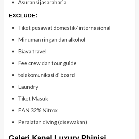
Asuransi jasaraharja
EXCLUDE:
Tiket pesawat domestik/ internasional
Minuman ringan dan alkohol
Biaya travel
Fee crew dan tour guide
telekomunikasi di board
Laundry
Tiket Masuk
EAN 32% Nitrox
Peralatan diving (disewakan)
Galeri Kapal Luxury Phinisi