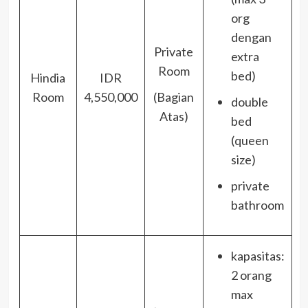
org
dengan
Private
extra
Room
bed)
Hindia
IDR
Room
4,550,000
(Bagian
double
Atas)
bed
(queen
size)
private
bathroom
kapasitas:
2 orang
max