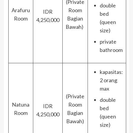
(Private
double
Arafuru
Room
IDR
bed
Room
Bagian
4,250,000
(queen
Bawah)
size)
private
bathroom
kapasitas:
2 orang
max
(Private
double
Natuna
Room
IDR
bed
Room
Bagian
4,250,000
(queen
Bawah)
size)