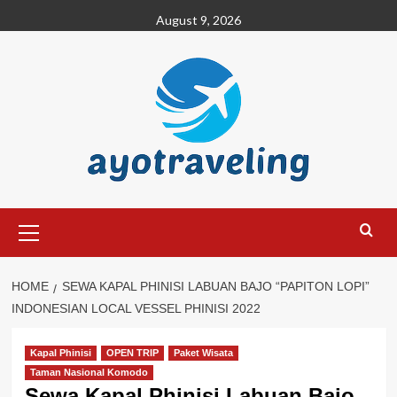
Skip
August 9, 2026
to
content
Primary
Menu
HOME
SEWA KAPAL PHINISI LABUAN BAJO “PAPITON LOPI”
INDONESIAN LOCAL VESSEL PHINISI 2022
Kapal Phinisi
OPEN TRIP
Paket Wisata
Taman Nasional Komodo
Sewa Kapal Phinisi Labuan Bajo