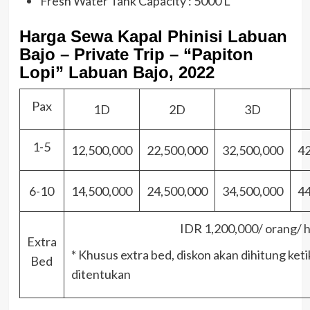
Fresh Water Tank Capacity : 5000 L
Harga
Sewa Kapal Phinisi Labuan
Bajo – Private Trip – “Papiton
Lopi” Labuan Bajo, 2022
Pax
1D
2D
3D
1-5
12,500,000
22,500,000
32,500,000
42
6-10
14,500,000
24,500,000
34,500,000
44
IDR 1,200,000/ orang/ h
Extra
* Khusus extra bed, diskon akan dihitung keti
Bed
ditentukan