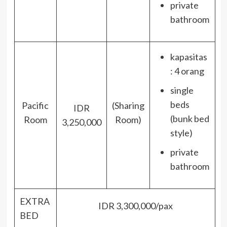
private
bathroom
kapasitas
: 4 orang
single
beds
Pacific
(Sharing
IDR
(bunk bed
Room
Room)
3,250,000
style)
private
bathroom
EXTRA
IDR 3,300,000/pax
BED