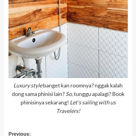
Luxury style
banget kan roomnya? nggak kalah
dong sama phinisi lain?
So
, tunggu apalagi? Book
phinisinya sekarang!
Let’s sailing with us
Travelers!
Post
Previous: