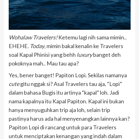
Wohalaw Travelers!
Ketemu lagi nih sama mimin..
EHEHE.
Today
, mimin bakal kenalin ke Travelers
soal Kapal Phinisi yang behh
luxury
banget deh
pokoknya mah.. Mau tau apa?
Yes, bener banget! Papiton Lopi. Sekilas namanya
cute
gitu nggak si? Asal Travelers tau aja, “Lopi”
dalam bahasa Bugis itu artinya “kapal” loh. Jadi
nama kapalnya itu Kapal Papiton. Kapal ini bukan
hanya menyuguhkan trip aja loh, selain trip
pastinya harus ada hal menyenangkan lainnya kan?
Papiton Lopi di rancang untuk para Travelers
untuk menciptakan kenangan yang indah dalam