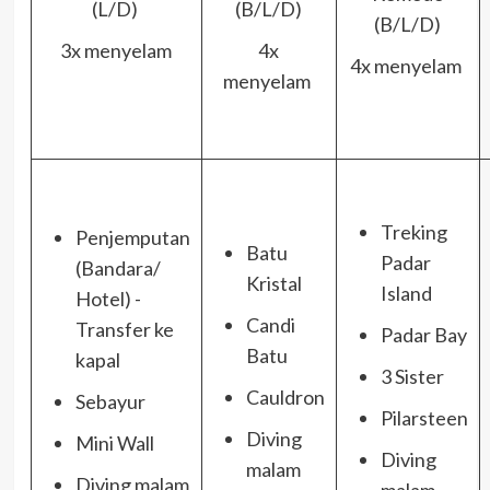
(L/D)
(B/L/D)
(B/L/D)
3x menyelam
4x
4x menyelam
menyelam
Treking
Penjemputan
Batu
Padar
(Bandara/
Kristal
Island
Hotel) -
Candi
Transfer ke
Padar Bay
Batu
kapal
3 Sister
Cauldron
Sebayur
Pilarsteen
Diving
Mini Wall
Diving
malam
Diving malam
malam