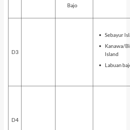
Bajo
Sebayur Is
Kanawa/Bi
D3
Island
Labuan baj
D4