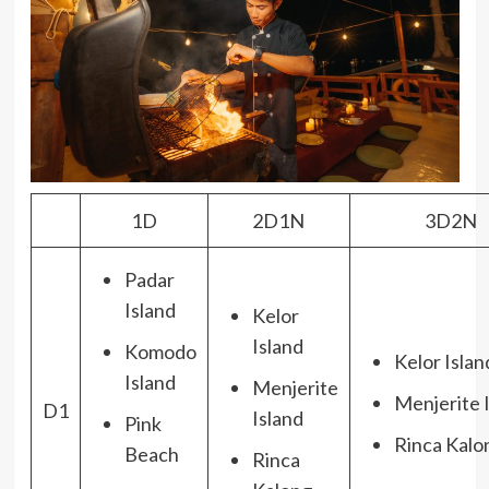
1D
2D1N
3D2N
Padar
Island
Kelor
Island
Komodo
Kelor Islan
Island
Menjerite
Menjerite 
D1
Island
Pink
Rinca Kalo
Beach
Rinca