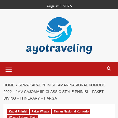
Skip
August 5, 2026
to
content
Primary
Menu
HOME
SEWA KAPAL PHINISI TAMAN NASIONAL KOMODO
2022 – “MV CAJOMA III” CLASSIC STYLE PHINISI – PAKET
DIVING – ITINERARY – HARGA
Kapal Phinisi
Paket Wisata
Taman Nasional Komodo
Wisata Labuan Bajo