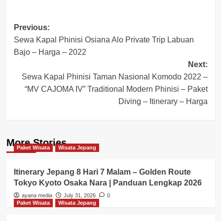
Post
Previous:
Sewa Kapal Phinisi Osiana Alo Private Trip Labuan
navigation
Bajo – Harga – 2022
Next:
Sewa Kapal Phinisi Taman Nasional Komodo 2022 –
“MV CAJOMA IV” Traditional Modern Phinisi – Paket
Diving – Itinerary – Harga
More Stories
Paket Wisata
Wisata Jepang
Itinerary Jepang 8 Hari 7 Malam – Golden Route
Tokyo Kyoto Osaka Nara | Panduan Lengkap 2026
ayana media
July 31, 2026
0
Paket Wisata
Wisata Jepang