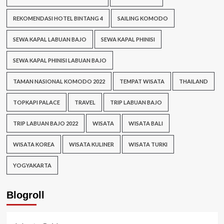
REKOMENDASI HOTEL BINTANG 4
SAILING KOMODO
SEWA KAPAL LABUAN BAJO
SEWA KAPAL PHINISI
SEWA KAPAL PHINISI LABUAN BAJO
TAMAN NASIONAL KOMODO 2022
TEMPAT WISATA
THAILAND
TOPKAPI PALACE
TRAVEL
TRIP LABUAN BAJO
TRIP LABUAN BAJO 2022
WISATA
WISATA BALI
WISATA KOREA
WISATA KULINER
WISATA TURKI
YOGYAKARTA
Blogroll