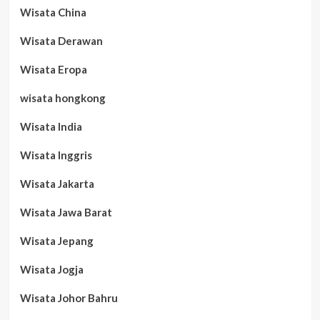
Wisata China
Wisata Derawan
Wisata Eropa
wisata hongkong
Wisata India
Wisata Inggris
Wisata Jakarta
Wisata Jawa Barat
Wisata Jepang
Wisata Jogja
Wisata Johor Bahru