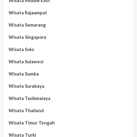
Wisata Middle East
Wisata Rajaampat
Wisata Semarang
Wisata Singapore
Wisata Solo
Wisata Sulawesi
Wisata Sumba
Wisata Surabaya
Wisata Tasikmalaya
Wisata Thailand
Wisata Timur Tengah
Wisata Turki