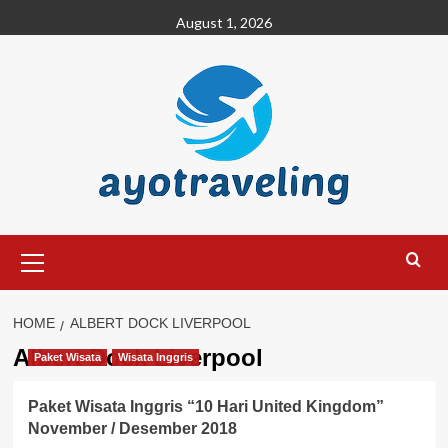
Skip
August 1, 2026
to
content
Primary
Menu
HOME
ALBERT DOCK LIVERPOOL
Albert Dock Liverpool
Paket Wisata
Wisata Inggris
Paket Wisata Inggris “10 Hari United Kingdom”
November / Desember 2018