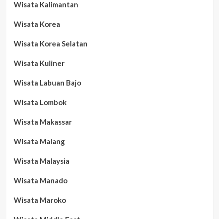
Wisata Kalimantan
Wisata Korea
Wisata Korea Selatan
Wisata Kuliner
Wisata Labuan Bajo
Wisata Lombok
Wisata Makassar
Wisata Malang
Wisata Malaysia
Wisata Manado
Wisata Maroko