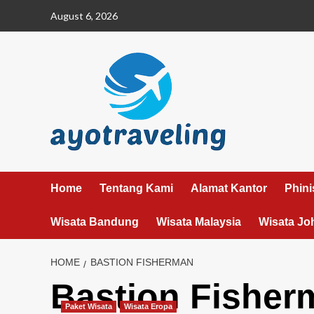
Skip
August 6, 2026
to
content
Home
Tentang Kami
Alamat Kantor
Phini
Wisata Bandung
Wisata Malaysia
Wisata Jo
HOME
BASTION FISHERMAN
Bastion Fisher
Paket Wisata
Wisata Eropa