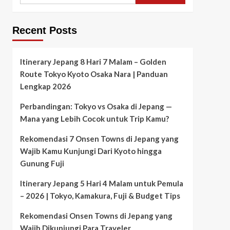
Recent Posts
Itinerary Jepang 8 Hari 7 Malam – Golden
Route Tokyo Kyoto Osaka Nara | Panduan
Lengkap 2026
Perbandingan: Tokyo vs Osaka di Jepang —
Mana yang Lebih Cocok untuk Trip Kamu?
Rekomendasi 7 Onsen Towns di Jepang yang
Wajib Kamu Kunjungi Dari Kyoto hingga
Gunung Fuji
Itinerary Jepang 5 Hari 4 Malam untuk Pemula
– 2026 | Tokyo, Kamakura, Fuji & Budget Tips
Rekomendasi Onsen Towns di Jepang yang
Wajib Dikunjungi Para Traveler