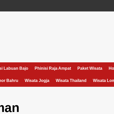
si Labuan Bajo
Phinisi Raja Ampat
Paket Wisata
Ho
hor Bahru
Wisata Jogja
Wisata Thailand
Wisata Lo
man