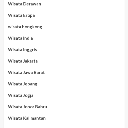
Wisata Derawan
Wisata Eropa
wisata hongkong
Wisata India
Wisata Inggris
Wisata Jakarta
Wisata Jawa Barat
Wisata Jepang
Wisata Jogja
Wisata Johor Bahru
Wisata Kalimantan