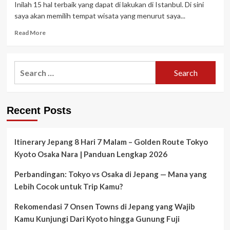
Inilah 15 hal terbaik yang dapat di lakukan di Istanbul. Di sini
saya akan memilih tempat wisata yang menurut saya...
Read
Read More
more
about
15
Search
Hal
for:
Yang
Bisa
Dilakukan
Recent Posts
di
Istanbul
Itinerary Jepang 8 Hari 7 Malam – Golden Route Tokyo
Kyoto Osaka Nara | Panduan Lengkap 2026
Perbandingan: Tokyo vs Osaka di Jepang — Mana yang
Lebih Cocok untuk Trip Kamu?
Rekomendasi 7 Onsen Towns di Jepang yang Wajib
Kamu Kunjungi Dari Kyoto hingga Gunung Fuji