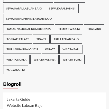
SEWA KAPAL LABUAN BAJO
SEWA KAPAL PHINISI
SEWA KAPAL PHINISI LABUAN BAJO
TAMAN NASIONAL KOMODO 2022
TEMPAT WISATA
THAILAND
TOPKAPI PALACE
TRAVEL
TRIP LABUAN BAJO
TRIP LABUAN BAJO 2022
WISATA
WISATA BALI
WISATA KOREA
WISATA KULINER
WISATA TURKI
YOGYAKARTA
Blogroll
Jakarta Guide
Website Labuan Bajo