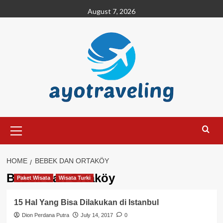
Skip
August 7, 2026
to
content
Primary
Menu
HOME
BEBEK DAN ORTAKÖY
Bebek dan Ortaköy
Paket Wisata
Wisata Turki
15 Hal Yang Bisa Dilakukan di Istanbul
Dion Perdana Putra
July 14, 2017
0