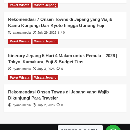
Paket Wisata
Wisata Jepang
Rekomendasi 7 Onsen Towns di Jepang yang Wajib
Kamu Kunjungi Dari Kyoto hingga Gunung Fuji
ayana media
July 29, 2026
0
Paket Wisata
Wisata Jepang
Itinerary Jepang 5 Hari 4 Malam untuk Pemula – 2026 |
Tokyo, Kamakura, Fuji & Budget Tips
ayana media
July 3, 2026
0
Paket Wisata
Wisata Jepang
Rekomendasi Onsen Towns di Jepang yang Wajib
Dikunjungi Para Traveler
ayana media
July 2, 2026
0