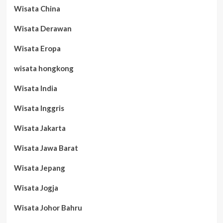
Wisata China
Wisata Derawan
Wisata Eropa
wisata hongkong
Wisata India
Wisata Inggris
Wisata Jakarta
Wisata Jawa Barat
Wisata Jepang
Wisata Jogja
Wisata Johor Bahru