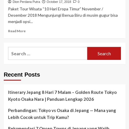
Dion Perdana Putra
October 17, 2018
0
Paket Tour Wisata “10 Hari Eropa Timur” November /
Desember 2018 Mengunjungi Benua Biru di musim gugur bisa
menjadi opsi...
Read
Read More
more
about
Paket
Search
Tour
for:
Wisata
“10
Hari
Recent Posts
Eropa
Timur”
November
/
Itinerary Jepang 8 Hari 7 Malam – Golden Route Tokyo
Desember
Kyoto Osaka Nara | Panduan Lengkap 2026
2018
Perbandingan: Tokyo vs Osaka di Jepang — Mana yang
Lebih Cocok untuk Trip Kamu?
Rekomendasi 7 Onsen Towns di Jepang yang Wajib