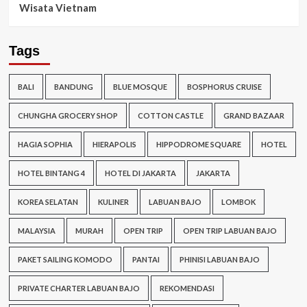
Wisata Vietnam
Tags
BALI
BANDUNG
BLUE MOSQUE
BOSPHORUS CRUISE
CHUNGHA GROCERY SHOP
COTTON CASTLE
GRAND BAZAAR
HAGIA SOPHIA
HIERAPOLIS
HIPPODROME SQUARE
HOTEL
HOTEL BINTANG 4
HOTEL DI JAKARTA
JAKARTA
KOREA SELATAN
KULINER
LABUAN BAJO
LOMBOK
MALAYSIA
MURAH
OPEN TRIP
OPEN TRIP LABUAN BAJO
PAKET SAILING KOMODO
PANTAI
PHINISI LABUAN BAJO
PRIVATE CHARTER LABUAN BAJO
REKOMENDASI