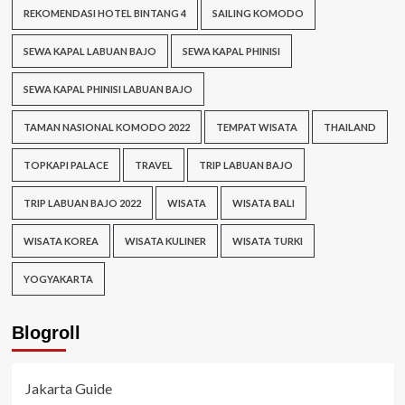
REKOMENDASI HOTEL BINTANG 4
SAILING KOMODO
SEWA KAPAL LABUAN BAJO
SEWA KAPAL PHINISI
SEWA KAPAL PHINISI LABUAN BAJO
TAMAN NASIONAL KOMODO 2022
TEMPAT WISATA
THAILAND
TOPKAPI PALACE
TRAVEL
TRIP LABUAN BAJO
TRIP LABUAN BAJO 2022
WISATA
WISATA BALI
WISATA KOREA
WISATA KULINER
WISATA TURKI
YOGYAKARTA
Blogroll
Jakarta Guide