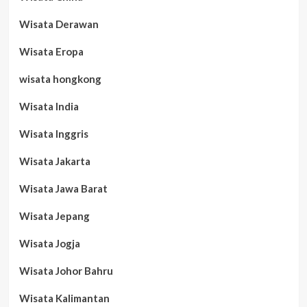
Wisata Derawan
Wisata Eropa
wisata hongkong
Wisata India
Wisata Inggris
Wisata Jakarta
Wisata Jawa Barat
Wisata Jepang
Wisata Jogja
Wisata Johor Bahru
Wisata Kalimantan