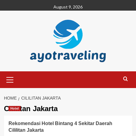
Skip
August 9, 2026
to
content
Primary
Menu
HOME
CILILITAN JAKARTA
Cililitan Jakarta
Hotel
Rekomendasi Hotel Bintang 4 Sekitar Daerah
Cililitan Jakarta