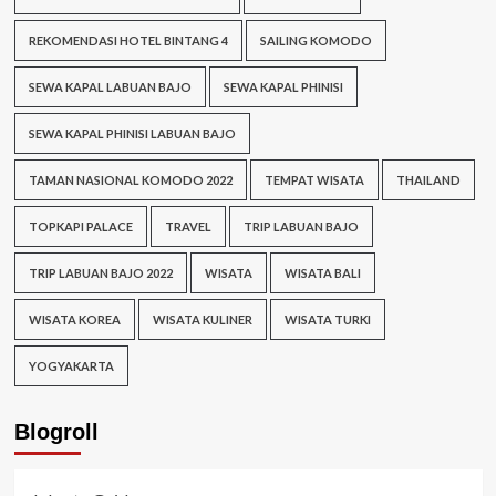
REKOMENDASI HOTEL BINTANG 4
SAILING KOMODO
SEWA KAPAL LABUAN BAJO
SEWA KAPAL PHINISI
SEWA KAPAL PHINISI LABUAN BAJO
TAMAN NASIONAL KOMODO 2022
TEMPAT WISATA
THAILAND
TOPKAPI PALACE
TRAVEL
TRIP LABUAN BAJO
TRIP LABUAN BAJO 2022
WISATA
WISATA BALI
WISATA KOREA
WISATA KULINER
WISATA TURKI
YOGYAKARTA
Blogroll