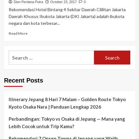
Dion Perdana Putra
October 23, 2017
0
Rekomendasi Hotel Bintang 4 Sekitar Daerah Cililitan Jakarta
Daerah Khusus Ibukota Jakarta (DKI Jakarta) adalah ibukota
negara dan kota terbesar...
Read
Read More
more
about
Rekomendasi
Search
Hotel
for:
Bintang
4
Sekitar
Recent Posts
Daerah
Cililitan
Jakarta
Itinerary Jepang 8 Hari 7 Malam – Golden Route Tokyo
Kyoto Osaka Nara | Panduan Lengkap 2026
Perbandingan: Tokyo vs Osaka di Jepang — Mana yang
Lebih Cocok untuk Trip Kamu?
Rekomendasi 7 Onsen Towns di Jepang yang Wajib