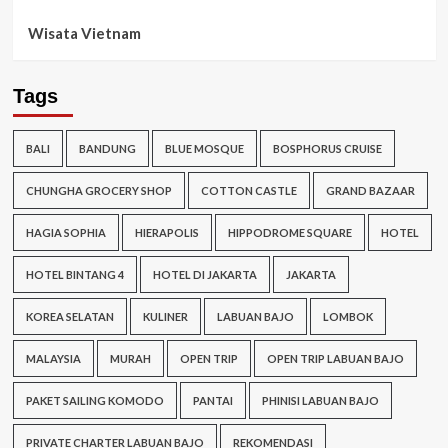
Wisata Vietnam
Tags
BALI
BANDUNG
BLUE MOSQUE
BOSPHORUS CRUISE
CHUNGHA GROCERY SHOP
COTTON CASTLE
GRAND BAZAAR
HAGIA SOPHIA
HIERAPOLIS
HIPPODROME SQUARE
HOTEL
HOTEL BINTANG 4
HOTEL DI JAKARTA
JAKARTA
KOREA SELATAN
KULINER
LABUAN BAJO
LOMBOK
MALAYSIA
MURAH
OPEN TRIP
OPEN TRIP LABUAN BAJO
PAKET SAILING KOMODO
PANTAI
PHINISI LABUAN BAJO
PRIVATE CHARTER LABUAN BAJO
REKOMENDASI