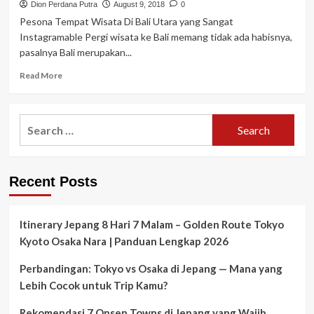
Dion Perdana Putra
August 9, 2018
0
Pesona Tempat Wisata Di Bali Utara yang Sangat
Instagramable Pergi wisata ke Bali memang tidak ada habisnya,
pasalnya Bali merupakan...
Read
Read More
more
about
Pesona
Search
Tempat
for:
Wisata
Di
Bali
Recent Posts
Utara
yang
Sangat
Instagramable
Itinerary Jepang 8 Hari 7 Malam – Golden Route Tokyo
Kyoto Osaka Nara | Panduan Lengkap 2026
Perbandingan: Tokyo vs Osaka di Jepang — Mana yang
Lebih Cocok untuk Trip Kamu?
Rekomendasi 7 Onsen Towns di Jepang yang Wajib