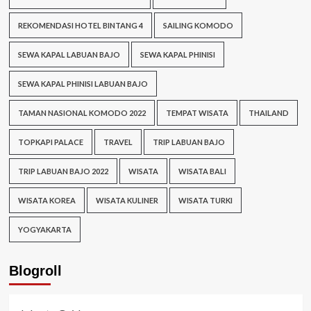
REKOMENDASI HOTEL BINTANG 4
SAILING KOMODO
SEWA KAPAL LABUAN BAJO
SEWA KAPAL PHINISI
SEWA KAPAL PHINISI LABUAN BAJO
TAMAN NASIONAL KOMODO 2022
TEMPAT WISATA
THAILAND
TOPKAPI PALACE
TRAVEL
TRIP LABUAN BAJO
TRIP LABUAN BAJO 2022
WISATA
WISATA BALI
WISATA KOREA
WISATA KULINER
WISATA TURKI
YOGYAKARTA
Blogroll