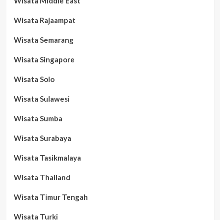
Wisata Middle East
Wisata Rajaampat
Wisata Semarang
Wisata Singapore
Wisata Solo
Wisata Sulawesi
Wisata Sumba
Wisata Surabaya
Wisata Tasikmalaya
Wisata Thailand
Wisata Timur Tengah
Wisata Turki