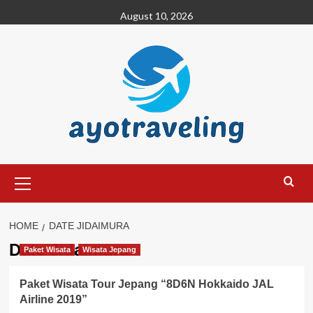
Skip
August 10, 2026
to
content
Primary
Menu
HOME
DATE JIDAIMURA
Date Jidaimura
Paket Wisata
Wisata Jepang
Paket Wisata Tour Jepang “8D6N Hokkaido JAL
Airline 2019”