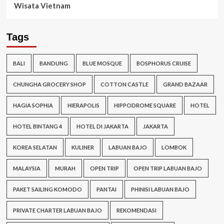
Wisata Vietnam
Tags
BALI
BANDUNG
BLUE MOSQUE
BOSPHORUS CRUISE
CHUNGHA GROCERY SHOP
COTTON CASTLE
GRAND BAZAAR
HAGIA SOPHIA
HIERAPOLIS
HIPPODROME SQUARE
HOTEL
HOTEL BINTANG 4
HOTEL DI JAKARTA
JAKARTA
KOREA SELATAN
KULINER
LABUAN BAJO
LOMBOK
MALAYSIA
MURAH
OPEN TRIP
OPEN TRIP LABUAN BAJO
PAKET SAILING KOMODO
PANTAI
PHINISI LABUAN BAJO
PRIVATE CHARTER LABUAN BAJO
REKOMENDASI