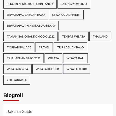
REKOMENDASI HOTEL BINTANG 4
SAILING KOMODO
SEWA KAPAL LABUAN BAJO
SEWA KAPAL PHINISI
SEWA KAPAL PHINISI LABUAN BAJO
TAMAN NASIONAL KOMODO 2022
TEMPAT WISATA
THAILAND
TOPKAPI PALACE
TRAVEL
TRIP LABUAN BAJO
TRIP LABUAN BAJO 2022
WISATA
WISATA BALI
WISATA KOREA
WISATA KULINER
WISATA TURKI
YOGYAKARTA
Blogroll
Jakarta Guide