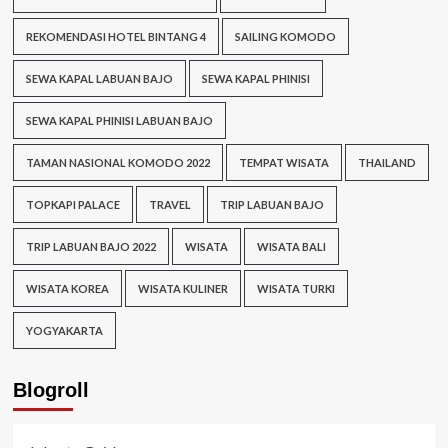
REKOMENDASI HOTEL BINTANG 4
SAILING KOMODO
SEWA KAPAL LABUAN BAJO
SEWA KAPAL PHINISI
SEWA KAPAL PHINISI LABUAN BAJO
TAMAN NASIONAL KOMODO 2022
TEMPAT WISATA
THAILAND
TOPKAPI PALACE
TRAVEL
TRIP LABUAN BAJO
TRIP LABUAN BAJO 2022
WISATA
WISATA BALI
WISATA KOREA
WISATA KULINER
WISATA TURKI
YOGYAKARTA
Blogroll