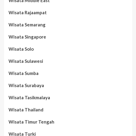
Wisata Middle East
Wisata Rajaampat
Wisata Semarang
Wisata Singapore
Wisata Solo
Wisata Sulawesi
Wisata Sumba
Wisata Surabaya
Wisata Tasikmalaya
Wisata Thailand
Wisata Timur Tengah
Wisata Turki