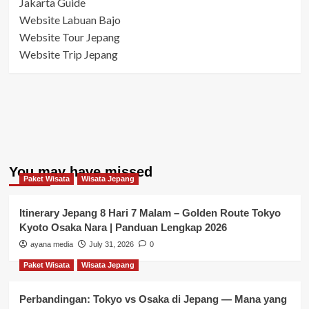
Jakarta Guide
Website Labuan Bajo
Website Tour Jepang
Website Trip Jepang
You may have missed
Paket Wisata
Wisata Jepang
Itinerary Jepang 8 Hari 7 Malam – Golden Route Tokyo
Kyoto Osaka Nara | Panduan Lengkap 2026
ayana media
July 31, 2026
0
Paket Wisata
Wisata Jepang
Perbandingan: Tokyo vs Osaka di Jepang — Mana yang