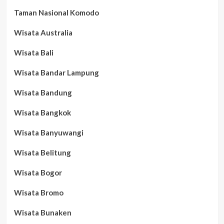
Taman Nasional Komodo
Wisata Australia
Wisata Bali
Wisata Bandar Lampung
Wisata Bandung
Wisata Bangkok
Wisata Banyuwangi
Wisata Belitung
Wisata Bogor
Wisata Bromo
Wisata Bunaken