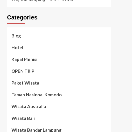
Categories
Blog
Hotel
Kapal Phinisi
OPEN TRIP
Paket Wisata
Taman Nasional Komodo
Wisata Australia
Wisata Bali
Wisata Bandar Lampung