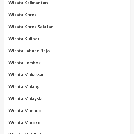
Wisata Kalimantan
Wisata Korea
Wisata Korea Selatan
Wisata Kuliner
Wisata Labuan Bajo
Wisata Lombok
Wisata Makassar
Wisata Malang
Wisata Malaysia
Wisata Manado
Wisata Maroko