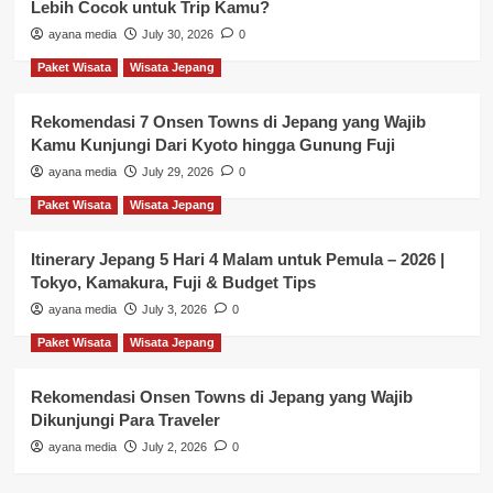
Lebih Cocok untuk Trip Kamu?
ayana media
July 30, 2026
0
Paket Wisata
Wisata Jepang
Rekomendasi 7 Onsen Towns di Jepang yang Wajib
Kamu Kunjungi Dari Kyoto hingga Gunung Fuji
ayana media
July 29, 2026
0
Paket Wisata
Wisata Jepang
Itinerary Jepang 5 Hari 4 Malam untuk Pemula – 2026 |
Tokyo, Kamakura, Fuji & Budget Tips
ayana media
July 3, 2026
0
Paket Wisata
Wisata Jepang
Rekomendasi Onsen Towns di Jepang yang Wajib
Dikunjungi Para Traveler
ayana media
July 2, 2026
0