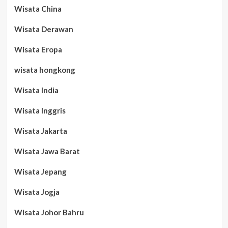
Wisata China
Wisata Derawan
Wisata Eropa
wisata hongkong
Wisata India
Wisata Inggris
Wisata Jakarta
Wisata Jawa Barat
Wisata Jepang
Wisata Jogja
Wisata Johor Bahru