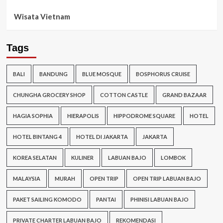
Wisata Vietnam
Tags
BALI
BANDUNG
BLUE MOSQUE
BOSPHORUS CRUISE
CHUNGHA GROCERY SHOP
COTTON CASTLE
GRAND BAZAAR
HAGIA SOPHIA
HIERAPOLIS
HIPPODROME SQUARE
HOTEL
HOTEL BINTANG 4
HOTEL DI JAKARTA
JAKARTA
KOREA SELATAN
KULINER
LABUAN BAJO
LOMBOK
MALAYSIA
MURAH
OPEN TRIP
OPEN TRIP LABUAN BAJO
PAKET SAILING KOMODO
PANTAI
PHINISI LABUAN BAJO
PRIVATE CHARTER LABUAN BAJO
REKOMENDASI