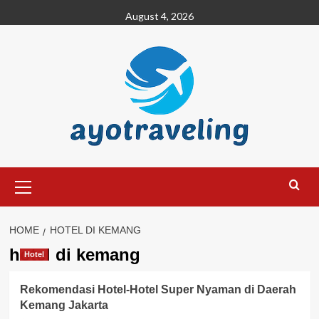
Skip
August 4, 2026
to
content
Primary
Menu
HOME
HOTEL DI KEMANG
hotel di kemang
Hotel
Rekomendasi Hotel-Hotel Super Nyaman di Daerah
Kemang Jakarta