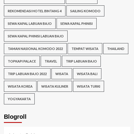
REKOMENDASI HOTEL BINTANG 4
SAILING KOMODO
SEWA KAPAL LABUAN BAJO
SEWA KAPAL PHINISI
SEWA KAPAL PHINISI LABUAN BAJO
TAMAN NASIONAL KOMODO 2022
TEMPAT WISATA
THAILAND
TOPKAPI PALACE
TRAVEL
TRIP LABUAN BAJO
TRIP LABUAN BAJO 2022
WISATA
WISATA BALI
WISATA KOREA
WISATA KULINER
WISATA TURKI
YOGYAKARTA
Blogroll