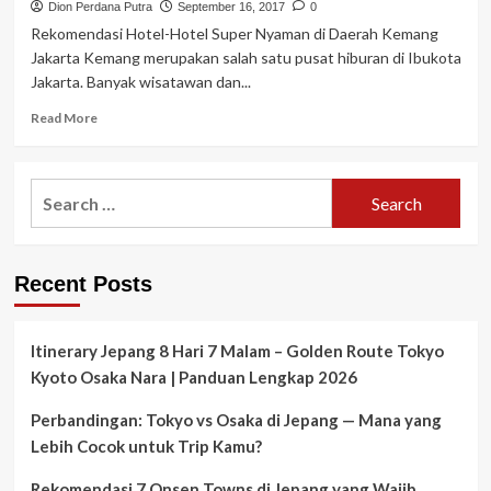
Dion Perdana Putra
September 16, 2017
0
Rekomendasi Hotel-Hotel Super Nyaman di Daerah Kemang
Jakarta Kemang merupakan salah satu pusat hiburan di Ibukota
Jakarta. Banyak wisatawan dan...
Read
Read More
more
about
Rekomendasi
Search
Hotel-
for:
Hotel
Super
Nyaman
Recent Posts
di
Daerah
Kemang
Jakarta
Itinerary Jepang 8 Hari 7 Malam – Golden Route Tokyo
Kyoto Osaka Nara | Panduan Lengkap 2026
Perbandingan: Tokyo vs Osaka di Jepang — Mana yang
Lebih Cocok untuk Trip Kamu?
Rekomendasi 7 Onsen Towns di Jepang yang Wajib