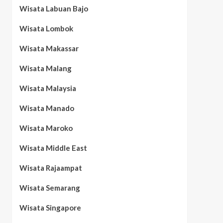
Wisata Labuan Bajo
Wisata Lombok
Wisata Makassar
Wisata Malang
Wisata Malaysia
Wisata Manado
Wisata Maroko
Wisata Middle East
Wisata Rajaampat
Wisata Semarang
Wisata Singapore