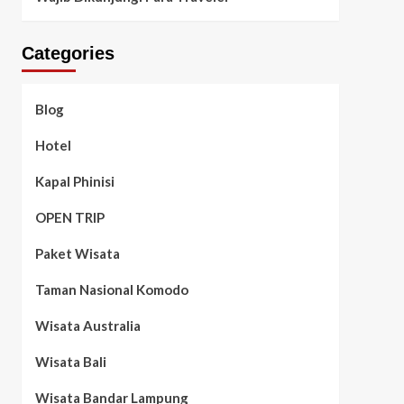
Categories
Blog
Hotel
Kapal Phinisi
OPEN TRIP
Paket Wisata
Taman Nasional Komodo
Wisata Australia
Wisata Bali
Wisata Bandar Lampung