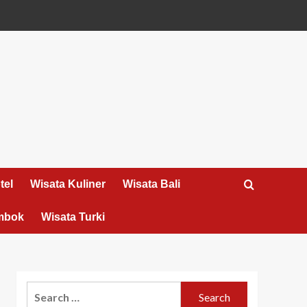
tel
Wisata Kuliner
Wisata Bali
mbok
Wisata Turki
Search
for: