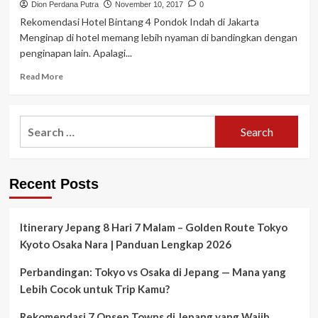
Dion Perdana Putra
November 10, 2017
0
Rekomendasi Hotel Bintang 4 Pondok Indah di Jakarta
Menginap di hotel memang lebih nyaman di bandingkan dengan
penginapan lain. Apalagi...
Read
Read More
more
about
Rekomendasi
Search
Hotel
for:
Bintang
4
Pondok
Recent Posts
Indah
di
Jakarta
Itinerary Jepang 8 Hari 7 Malam – Golden Route Tokyo
Kyoto Osaka Nara | Panduan Lengkap 2026
Perbandingan: Tokyo vs Osaka di Jepang — Mana yang
Lebih Cocok untuk Trip Kamu?
Rekomendasi 7 Onsen Towns di Jepang yang Wajib