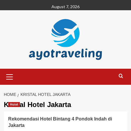
Skip
August 7, 2026
to
content
Primary
Menu
HOME
KRISTAL HOTEL JAKARTA
Kristal Hotel Jakarta
Hotel
Rekomendasi Hotel Bintang 4 Pondok Indah di
Jakarta