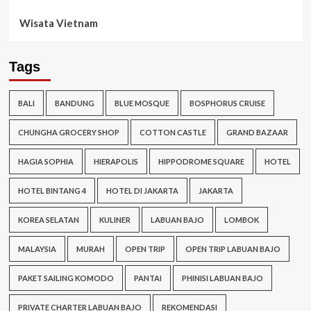
Wisata Vietnam
Tags
BALI
BANDUNG
BLUE MOSQUE
BOSPHORUS CRUISE
CHUNGHA GROCERY SHOP
COTTON CASTLE
GRAND BAZAAR
HAGIA SOPHIA
HIERAPOLIS
HIPPODROME SQUARE
HOTEL
HOTEL BINTANG 4
HOTEL DI JAKARTA
JAKARTA
KOREA SELATAN
KULINER
LABUAN BAJO
LOMBOK
MALAYSIA
MURAH
OPEN TRIP
OPEN TRIP LABUAN BAJO
PAKET SAILING KOMODO
PANTAI
PHINISI LABUAN BAJO
PRIVATE CHARTER LABUAN BAJO
REKOMENDASI