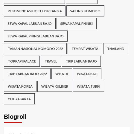
REKOMENDASI HOTEL BINTANG 4
SAILING KOMODO
SEWA KAPAL LABUAN BAJO
SEWA KAPAL PHINISI
SEWA KAPAL PHINISI LABUAN BAJO
TAMAN NASIONAL KOMODO 2022
TEMPAT WISATA
THAILAND
TOPKAPI PALACE
TRAVEL
TRIP LABUAN BAJO
TRIP LABUAN BAJO 2022
WISATA
WISATA BALI
WISATA KOREA
WISATA KULINER
WISATA TURKI
YOGYAKARTA
Blogroll