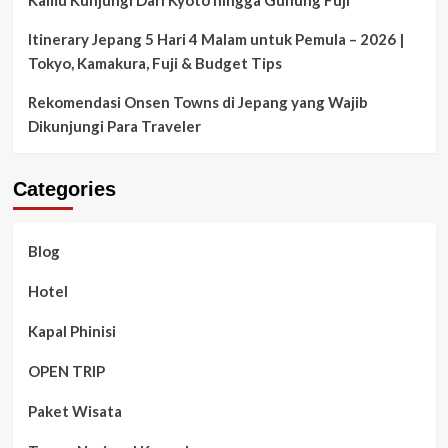
Kamu Kunjungi Dari Kyoto hingga Gunung Fuji
Itinerary Jepang 5 Hari 4 Malam untuk Pemula – 2026 |
Tokyo, Kamakura, Fuji & Budget Tips
Rekomendasi Onsen Towns di Jepang yang Wajib
Dikunjungi Para Traveler
Categories
Blog
Hotel
Kapal Phinisi
OPEN TRIP
Paket Wisata