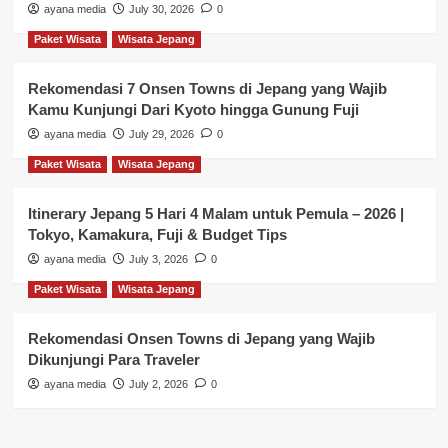
ayana media
July 30, 2026
0
Paket Wisata
Wisata Jepang
Rekomendasi 7 Onsen Towns di Jepang yang Wajib
Kamu Kunjungi Dari Kyoto hingga Gunung Fuji
ayana media
July 29, 2026
0
Paket Wisata
Wisata Jepang
Itinerary Jepang 5 Hari 4 Malam untuk Pemula – 2026 |
Tokyo, Kamakura, Fuji & Budget Tips
ayana media
July 3, 2026
0
Paket Wisata
Wisata Jepang
Rekomendasi Onsen Towns di Jepang yang Wajib
Dikunjungi Para Traveler
ayana media
July 2, 2026
0