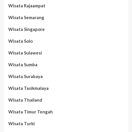
Wisata Rajaampat
Wisata Semarang
Wisata Singapore
Wisata Solo
Wisata Sulawesi
Wisata Sumba
Wisata Surabaya
Wisata Tasikmalaya
Wisata Thailand
Wisata Timur Tengah
Wisata Turki