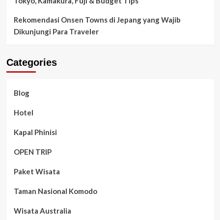
Tokyo, Kamakura, Fuji & Budget Tips
Rekomendasi Onsen Towns di Jepang yang Wajib
Dikunjungi Para Traveler
Categories
Blog
Hotel
Kapal Phinisi
OPEN TRIP
Paket Wisata
Taman Nasional Komodo
Wisata Australia