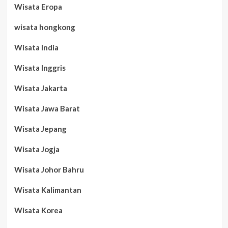
Wisata Eropa
wisata hongkong
Wisata India
Wisata Inggris
Wisata Jakarta
Wisata Jawa Barat
Wisata Jepang
Wisata Jogja
Wisata Johor Bahru
Wisata Kalimantan
Wisata Korea