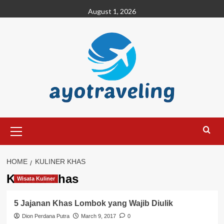
Skip
August 1, 2026
to
content
Primary
Menu
HOME
KULINER KHAS
Kuliner khas
Wisata Kuliner
5 Jajanan Khas Lombok yang Wajib Diulik
Dion Perdana Putra
March 9, 2017
0