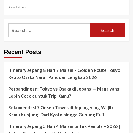
Read
Read More
more
about
Kuliner
Search
Khas
for:
Belitung
yang
Enak
Recent Posts
Tiada
Duanya
Itinerary Jepang 8 Hari 7 Malam – Golden Route Tokyo
Kyoto Osaka Nara | Panduan Lengkap 2026
Perbandingan: Tokyo vs Osaka di Jepang — Mana yang
Lebih Cocok untuk Trip Kamu?
Rekomendasi 7 Onsen Towns di Jepang yang Wajib
Kamu Kunjungi Dari Kyoto hingga Gunung Fuji
Itinerary Jepang 5 Hari 4 Malam untuk Pemula – 2026 |