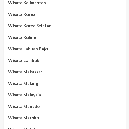
Wisata Kalimantan
Wisata Korea
Wisata Korea Selatan
Wisata Kuliner
Wisata Labuan Bajo
Wisata Lombok
Wisata Makassar
Wisata Malang
Wisata Malaysia
Wisata Manado
Wisata Maroko