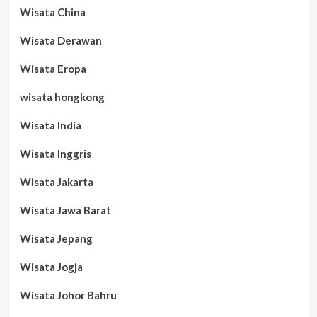
Wisata China
Wisata Derawan
Wisata Eropa
wisata hongkong
Wisata India
Wisata Inggris
Wisata Jakarta
Wisata Jawa Barat
Wisata Jepang
Wisata Jogja
Wisata Johor Bahru