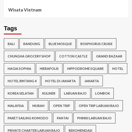
Wisata Vietnam
Tags
BALI
BANDUNG
BLUE MOSQUE
BOSPHORUS CRUISE
CHUNGHA GROCERY SHOP
COTTON CASTLE
GRAND BAZAAR
HAGIA SOPHIA
HIERAPOLIS
HIPPODROME SQUARE
HOTEL
HOTEL BINTANG 4
HOTEL DI JAKARTA
JAKARTA
KOREA SELATAN
KULINER
LABUAN BAJO
LOMBOK
MALAYSIA
MURAH
OPEN TRIP
OPEN TRIP LABUAN BAJO
PAKET SAILING KOMODO
PANTAI
PHINISI LABUAN BAJO
PRIVATE CHARTER LABUAN BAJO
REKOMENDASI