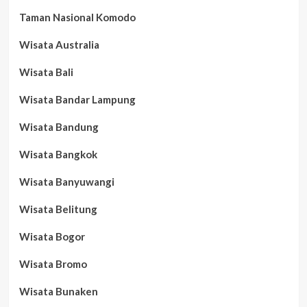
Taman Nasional Komodo
Wisata Australia
Wisata Bali
Wisata Bandar Lampung
Wisata Bandung
Wisata Bangkok
Wisata Banyuwangi
Wisata Belitung
Wisata Bogor
Wisata Bromo
Wisata Bunaken