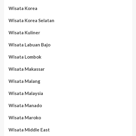
Wisata Korea
Wisata Korea Selatan
Wisata Kuliner
Wisata Labuan Bajo
Wisata Lombok
Wisata Makassar
Wisata Malang
Wisata Malaysia
Wisata Manado
Wisata Maroko
Wisata Middle East