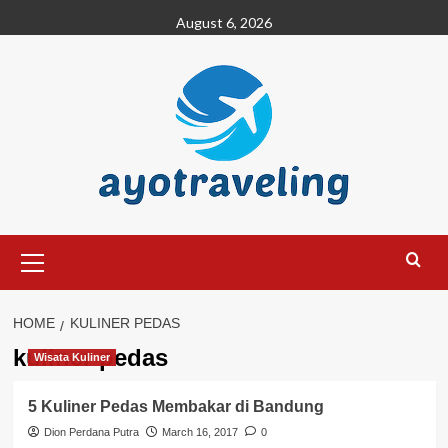
Skip
August 6, 2026
to
content
Primary
Menu
HOME
KULINER PEDAS
kuliner pedas
Wisata Kuliner
5 Kuliner Pedas Membakar di Bandung
Dion Perdana Putra
March 16, 2017
0