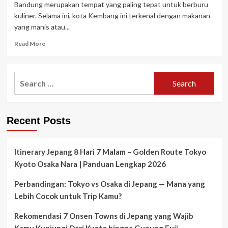
Bandung merupakan tempat yang paling tepat untuk berburu
kuliner. Selama ini, kota Kembang ini terkenal dengan makanan
yang manis atau...
Read
Read More
more
about
5
Search
Kuliner
for:
Pedas
Membakar
di
Recent Posts
Bandung
Itinerary Jepang 8 Hari 7 Malam – Golden Route Tokyo
Kyoto Osaka Nara | Panduan Lengkap 2026
Perbandingan: Tokyo vs Osaka di Jepang — Mana yang
Lebih Cocok untuk Trip Kamu?
Rekomendasi 7 Onsen Towns di Jepang yang Wajib