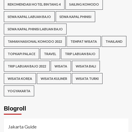
REKOMENDASI HOTEL BINTANG 4
SAILING KOMODO
SEWA KAPAL LABUAN BAJO
SEWA KAPAL PHINISI
SEWA KAPAL PHINISI LABUAN BAJO
TAMAN NASIONAL KOMODO 2022
TEMPAT WISATA
THAILAND
TOPKAPI PALACE
TRAVEL
TRIP LABUAN BAJO
TRIP LABUAN BAJO 2022
WISATA
WISATA BALI
WISATA KOREA
WISATA KULINER
WISATA TURKI
YOGYAKARTA
Blogroll
Jakarta Guide