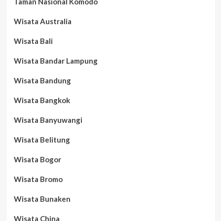
Taman Nasional Komodo
Wisata Australia
Wisata Bali
Wisata Bandar Lampung
Wisata Bandung
Wisata Bangkok
Wisata Banyuwangi
Wisata Belitung
Wisata Bogor
Wisata Bromo
Wisata Bunaken
Wisata China