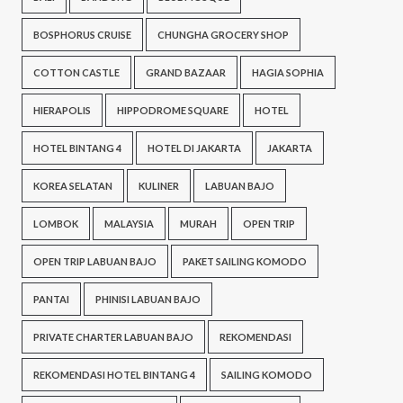
BOSPHORUS CRUISE
CHUNGHA GROCERY SHOP
COTTON CASTLE
GRAND BAZAAR
HAGIA SOPHIA
HIERAPOLIS
HIPPODROME SQUARE
HOTEL
HOTEL BINTANG 4
HOTEL DI JAKARTA
JAKARTA
KOREA SELATAN
KULINER
LABUAN BAJO
LOMBOK
MALAYSIA
MURAH
OPEN TRIP
OPEN TRIP LABUAN BAJO
PAKET SAILING KOMODO
PANTAI
PHINISI LABUAN BAJO
PRIVATE CHARTER LABUAN BAJO
REKOMENDASI
REKOMENDASI HOTEL BINTANG 4
SAILING KOMODO