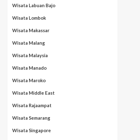
Wisata Labuan Bajo
Wisata Lombok
Wisata Makassar
Wisata Malang
Wisata Malaysia
Wisata Manado
Wisata Maroko
Wisata Middle East
Wisata Rajaampat
Wisata Semarang
Wisata Singapore