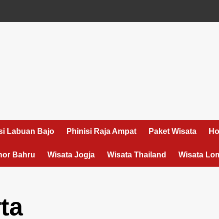
si Labuan Bajo
Phinisi Raja Ampat
Paket Wisata
Ho
hor Bahru
Wisata Jogja
Wisata Thailand
Wisata Lo
ta