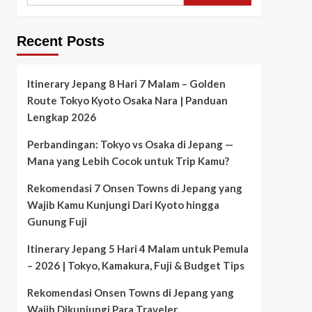
Recent Posts
Itinerary Jepang 8 Hari 7 Malam – Golden
Route Tokyo Kyoto Osaka Nara | Panduan
Lengkap 2026
Perbandingan: Tokyo vs Osaka di Jepang —
Mana yang Lebih Cocok untuk Trip Kamu?
Rekomendasi 7 Onsen Towns di Jepang yang
Wajib Kamu Kunjungi Dari Kyoto hingga
Gunung Fuji
Itinerary Jepang 5 Hari 4 Malam untuk Pemula
– 2026 | Tokyo, Kamakura, Fuji & Budget Tips
Rekomendasi Onsen Towns di Jepang yang
Wajib Dikunjungi Para Traveler