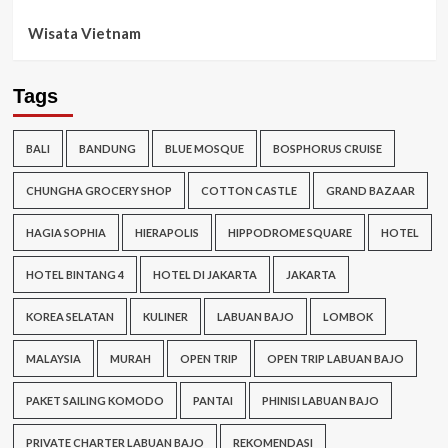
Wisata Vietnam
Tags
BALI
BANDUNG
BLUE MOSQUE
BOSPHORUS CRUISE
CHUNGHA GROCERY SHOP
COTTON CASTLE
GRAND BAZAAR
HAGIA SOPHIA
HIERAPOLIS
HIPPODROME SQUARE
HOTEL
HOTEL BINTANG 4
HOTEL DI JAKARTA
JAKARTA
KOREA SELATAN
KULINER
LABUAN BAJO
LOMBOK
MALAYSIA
MURAH
OPEN TRIP
OPEN TRIP LABUAN BAJO
PAKET SAILING KOMODO
PANTAI
PHINISI LABUAN BAJO
PRIVATE CHARTER LABUAN BAJO
REKOMENDASI