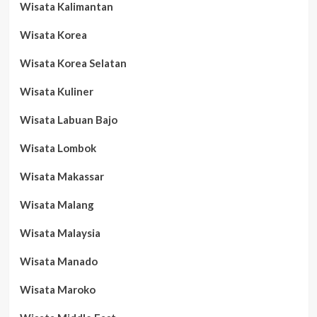
Wisata Kalimantan
Wisata Korea
Wisata Korea Selatan
Wisata Kuliner
Wisata Labuan Bajo
Wisata Lombok
Wisata Makassar
Wisata Malang
Wisata Malaysia
Wisata Manado
Wisata Maroko