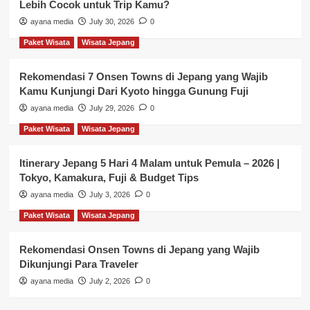
Lebih Cocok untuk Trip Kamu?
ayana media
July 30, 2026
0
Paket Wisata
Wisata Jepang
Rekomendasi 7 Onsen Towns di Jepang yang Wajib
Kamu Kunjungi Dari Kyoto hingga Gunung Fuji
ayana media
July 29, 2026
0
Paket Wisata
Wisata Jepang
Itinerary Jepang 5 Hari 4 Malam untuk Pemula – 2026 |
Tokyo, Kamakura, Fuji & Budget Tips
ayana media
July 3, 2026
0
Paket Wisata
Wisata Jepang
Rekomendasi Onsen Towns di Jepang yang Wajib
Dikunjungi Para Traveler
ayana media
July 2, 2026
0