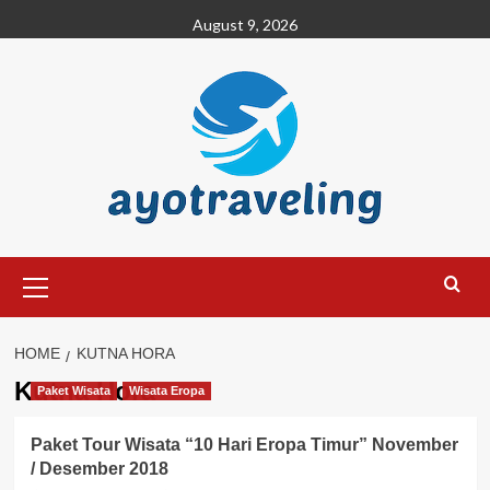
Skip
August 9, 2026
to
content
Primary
Menu
HOME
KUTNA HORA
Kutna Hora
Paket Wisata
Wisata Eropa
Paket Tour Wisata “10 Hari Eropa Timur” November
/ Desember 2018