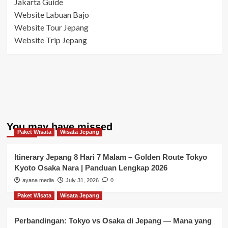
Jakarta Guide
Website Labuan Bajo
Website Tour Jepang
Website Trip Jepang
You may have missed
Paket Wisata
Wisata Jepang
Itinerary Jepang 8 Hari 7 Malam – Golden Route Tokyo
Kyoto Osaka Nara | Panduan Lengkap 2026
ayana media
July 31, 2026
0
Paket Wisata
Wisata Jepang
Perbandingan: Tokyo vs Osaka di Jepang — Mana yang